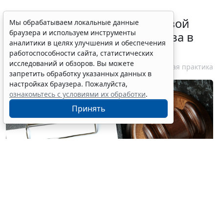
Суд обязал заключить трудовой
Мы обрабатываем локальные данные
браузера и используем инструменты
договор при признании отказа в
аналитики в целях улучшения и обеспечения
приеме незаконным
работоспособности сайта, статистических
исследований и обзоров. Вы можете
6 августа 2026 18:38
Судебная практика
запретить обработку указанных данных в
настройках браузера. Пожалуйста,
ознакомьтесь с условиями их обработки
.
Принять
© atlasfoto / Фотобанк 123RF.com