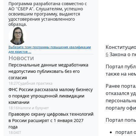
Программа разработана совместно с
АО ''СБЕР А". Слушателям, успешно
освоившим программу, выдаются
удостоверения установленного
образца.
Конституцио
Выберите тему программы повышения квалификации
для юристов ...
6
Закона о п
Новости
Персональные данные медработника
Портал публ
недопустимо публиковать без его
также на нем
согласия
18:27
Судебная практика
Ранее порта
ФНС России рассказала малому бизнесу
отказался у
о порядке упрощенной ликвидации
персональны
компании
порталу офи
18:16
Налоги и бухучет
Правовую охрану цифровых технологий
Портал попы
в России расширят с 1 января 2027
года
портал 
18:04
IT