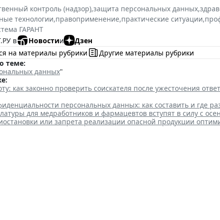
твенный контроль (надзор)
,
защита персональных данных
,
здрав
ные технологии
,
правоприменение
,
практические ситуации
,
про
стема ГАРАНТ
.РУ в
Новости
и
Дзен
ся на материалы рубрики
Другие материалы рубрики
о теме:
ональных данных
"
е:
ту: как законно проверить соискателя после ужесточения отв
иденциальности персональных данных: как составить и где ра
атуры для медработников и фармацевтов вступят в силу с осе
иостановки или запрета реализации опасной продукции оптим
ссии рассказала малому бизн
дации компании
 18:16