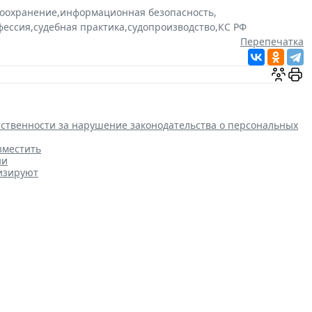
оохранение
,
информационная безопасность
,
фессия
,
судебная практика
,
судопроизводство
,
КС РФ
Перепечатка
етственности за нарушение законодательства о персональных
зместить
ни
изируют
есу о порядке упрощенной
Налоги и бухучет