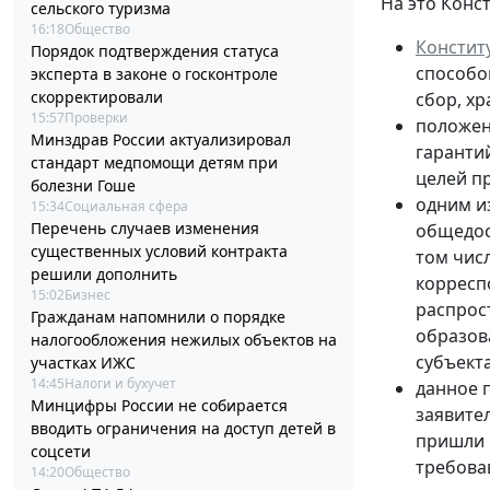
На это Конс
сельского туризма
16:18
Общество
Констит
Порядок подтверждения статуса
способо
эксперта в законе о госконтроле
скорректировали
сбор, х
15:57
Проверки
положе
Минздрав России актуализировал
гаранти
стандарт медпомощи детям при
целей п
болезни Гоше
одним и
15:34
Социальная сфера
Перечень случаев изменения
общедос
существенных условий контракта
том числ
решили дополнить
корресп
15:02
Бизнес
распрос
Гражданам напомнили о порядке
образов
налогообложения нежилых объектов на
субъект
участках ИЖС
14:45
Налоги и бухучет
данное 
Минцифры России не собирается
заявител
вводить ограничения на доступ детей в
пришли 
соцсети
требовав
14:20
Общество