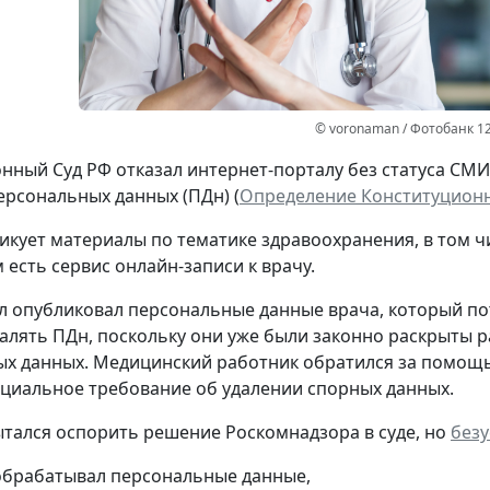
© voronaman / Фотобанк 1
нный Суд РФ отказал интернет-порталу без статуса СМ
ерсональных данных (ПДн) (
Определение Конституционно
икует материалы по тематике здравоохранения, в том ч
 есть сервис онлайн-записи к врачу.
л опубликовал персональные данные врача, который потр
далять ПДн, поскольку они уже были законно раскрыты р
х данных. Медицинский работник обратился за помощь
циальное требование об удалении спорных данных.
тался оспорить решение Роскомнадзора в суде, но
без
обрабатывал персональные данные,