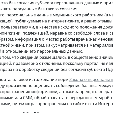
л это без согласия субъекта персональных данных и при
ывать персданные без такого согласия,
ого, персональные данные медицинского работника (в ча
кация), публикуемые на интернет-сайте, а равно отзыв
е пользователями, в качестве исходного положения дол
тной жизни, подлежащей, наравне со свободой слова и 
бразом, информация о местах работы врача (наименован
стной жизни, при этом, как усматривается из материало
й в отношении его персональных данных.
о том, что сведения размещались в общественно значи
ацией, правомерно отклонены, поскольку портал, не яв
 права на обработку сведений без согласия субъекта ПД
ортала, такое истолкование норм
Закона о персональн
уду произвольно оценивать соблюдение баланса между
спространения информации, а также запрещать опера
циями или СМИ, обрабатывать те персданные медрабо
пными
, путем их распространения на сайте в сети Интер