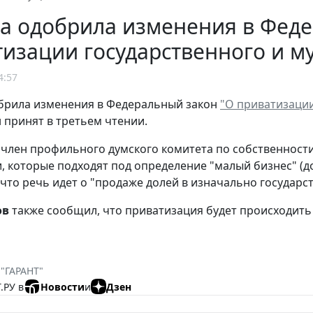
а одобрила изменения в Феде
изации государственного и 
4:57
брила изменения в Федеральный закон
"О приватизаци
 принят в третьем чтении.
 член профильного думского комитета по собственност
, которые подходят под определение "малый бизнес" (до 
 что речь идет о "продаже долей в изначально государ
ов
также сообщил, что приватизация будет происходить
 "ГАРАНТ"
.РУ в
Новости
и
Дзен