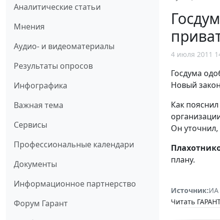
Аналитические статьи
Госдум
Мнения
приват
Аудио- и видеоматериалы
4 июля 2011 1
Результаты опросов
Госдума одо
Новый закон
Инфографика
Как пояснил
Важная тема
организации
Сервисы
Он уточнил,
Профессиональные календари
Плахотник
плану.
Документы
Информационное партнерство
Источник:
ИА
Читать ГАРАНТ
Форум Гарант