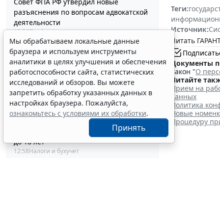
Совет ФПА РФ утвердил новые
Теги:
государс
разъяснения по вопросам адвокатской
информацион
деятельности
Источник:
Си
13:56
Профессия
Читать ГАРАНТ
Мы обрабатываем локальные данные
Каким документом оформить
браузера и используем инструменты
реклассификацию задолженности
Подписать
аналитики в целях улучшения и обеспечения
подотчетного лица
Документы п
Закон "
О перс
работоспособности сайта, статистических
13:37
Бюджетный учет
Читайте такж
Определены особенности включения
исследований и обзоров. Вы можете
Прием на рабо
частных медорганизаций в реестр
запретить обработку указанных данных в
данных
системы ОМС
настройках браузера. Пожалуйста,
Политика конф
13:19
Социальная сфера
ознакомьтесь с условиями их обработки
.
Новые номенкл
Спецрежим НПД вправе применять
Процедуру пр
Принять
несовершеннолетние в возрасте от 14
до 18 лет
12:58
Налоги и бухучет
При госрегистрации судна определят
ФНС Ро
соответствие идентифицирующим
признакам
ликви
12:34
Транспорт
В Госдуме предложили заменить ЕГЭ
7 августа 2026
аттестацией в форме государственного