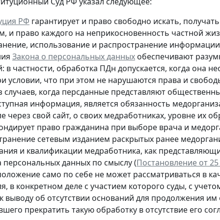
титуционный Суд РФ указал следующее:
уция РФ
гарантирует и право свободно искать, получа
м, и право каждого на неприкосновенность частной жиз
ранение, использование и распространение информации о
ния
Закона о персональных данных
обеспечивают разумн
й: в частности, обработка ПДн допускается, когда она
ри условии, что при этом не нарушаются права и свобо
з случаев, когда персданные представляют общественны
тупная информация, является обязанность медорганиз
е через свой сайт, о своих медработниках, уровне их 
ондирует право гражданина при выборе врача и медор
транение сетевым изданием раскрытых ранее медоргани
ания и квалификации медработника, как представляющи
а персональных данных по смыслу (
Постановление от 25 
положение само по себе не может рассматриваться в к
я, в конкретном деле с участием которого суды, с учето
к выводу об отсутствии оснований для продолжения им
шего прекратить такую обработку в отсутствие его согл