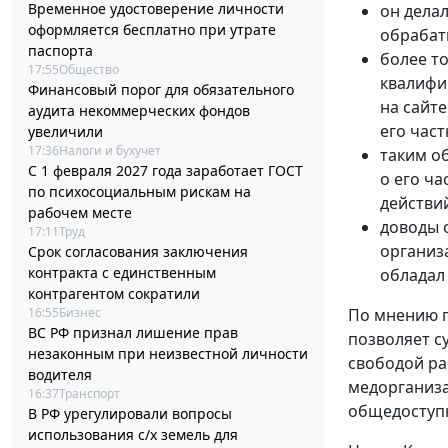
Временное удостоверение личности
он дела
оформляется бесплатно при утрате
обрабат
паспорта
более т
17:55
Общество
квалифи
Финансовый порог для обязательного
на сайт
аудита некоммерческих фондов
его час
увеличили
17:36
Налоги и бухучет
таким о
С 1 февраля 2027 года заработает ГОСТ
о его ча
по психосоциальным рискам на
действи
рабочем месте
доводы 
17:11
Труд
организ
Срок согласования заключения
контракта с единственным
обладал
контрагентом сократили
16:55
Бизнес
По мнению п
ВС РФ признал лишение прав
позволяет с
незаконным при неизвестной личности
свободой ра
водителя
медорганиза
16:37
Транспорт
общедосту
В РФ урегулировали вопросы
использования с/х земель для