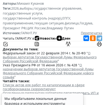
Авторы:
Михаил Куканов
Теги:
2026
,
выборы
,
государственное управление
,
государственные услуги
,
государственный контроль (надзор)
,
ЕПГУ
,
правоприменение
,
текущая ситуация
,
физлица
,
Госдума
,
Президент РФ
,
ЦИК России
,
Владимир Путин
Источник:
ГАРАНТ.РУ
Перепечатка
Читать ГАРАНТ.РУ в
Новости
и
Дзен
Документы по теме:
Федеральный закон от 22 февраля 2014 г. № 20-ФЗ "
О
выборах депутатов Государственной Думы Федерального
Собрания Российской Федерации
"
Указ Президента РФ от 16 июня 2026 г. № 428 "
О
назначении выборов депутатов Государственной Думы
Федерального Собрания Российской Федерации нового
созыва
"
Читайте также:
Список актов для работ по каталогизации в сфере
гособоронзаказа скорректируют
Осужденным релокантам запретили регистрировать ИП и
управлять машиной
Мы обрабатываем локальные данные
Семьям погибших силовиков-участников СВО
браузера и используем инструменты
гарантировали жилищные выплаты