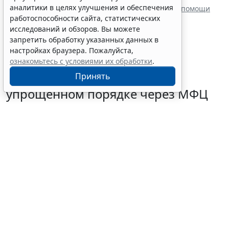
аналитики в целях улучшения и обеспечения
В России ввели персонифицированный учет медпомощи
ветеранам боевых действий
работоспособности сайта, статистических
исследований и обзоров. Вы можете
запретить обработку указанных данных в
настройках браузера. Пожалуйста,
ознакомьтесь с условиями их обработки
.
Граждане могут запустить
Принять
процедуру банкротства в
упрощенном порядке через МФЦ
5 августа 2026 18:27
Налоги и бухучет