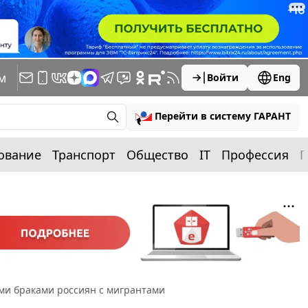
м
Войти
Eng
Перейти в систему ГАРАНТ
ование
Транспорт
Общество
IT
Профессия
П
ми браками россиян с мигрантами