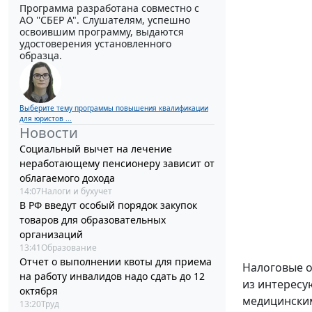
Программа разработана совместно с
АО ''СБЕР А". Слушателям, успешно
освоившим программу, выдаются
удостоверения установленного
образца.
Выберите тему программы повышения квалификации
для юристов ...
Новости
Социальный вычет на лечение
неработающему пенсионеру зависит от
облагаемого дохода
14:07
Налоги и бухучет
В РФ введут особый порядок закупок
товаров для образовательных
организаций
13:41
Образование
Отчет о выполнении квоты для приема
Налоговые о
на работу инвалидов надо сдать до 12
из интересу
октября
медицинским
13:20
Труд