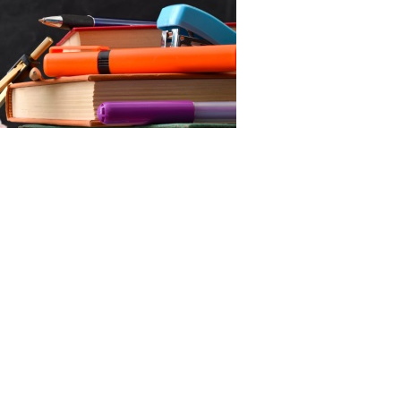
RF.com
ть на электронных площадках, операторами которых
нных в предусмотренный
Федеральным законом от 31
акупки товаров в соответствии с
ч. 12 ст. 93 Закона №
бразовательных организаций, общеобразовательных