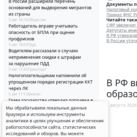
В России расширили перечень
Документы п
оснований для выдворения мигрантов
Налоговый ко
из страны
Приказ ФНС Ро
Читайте такж
5 авг 18:16
Общество
СФР увеличит 
Работодатель вправе учитывать
Депутаты ини
опасность от БПЛА при оценке
В РФ утвержд
профрисков
В России уто
5 авг 18:03
Труд
Водителям рассказали о случаях
неприменения скидки к штрафам
за нарушение ПДД
5 авг 17:45
Транспорт
Налогоплательщикам напомнили об
В РФ в
упрощенном порядке регистрации ККТ
через ЛК
образ
5 авг 17:12
Бизнес
Глава государства утвердил поправки в
6 августа 2026
НК РФ для стабилизации топливного
Мы обрабатываем локальные данные
рынка
браузера и используем инструменты
5 авг 16:54
Налоги и бухучет
аналитики в целях улучшения и обеспечения
Список актов для работ по
работоспособности сайта, статистических
каталогизации в сфере
исследований и обзоров. Вы можете