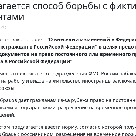
гается способ борьбы с фикт
нтами
2:22
несен законопроект
"О внесении изменений в Федера
х граждан в Российской Федерации" в целях пред
документов на право постоянного или временного 
а в Российской Федерации"
.
мента поясняют, что подразделения ФМС России наблюд
на работу и видов на жительство иностранцы заключают
союзы.
браков дает гражданам из-за рубежа право на постоян
авами и соцгарантиями, разрешение на временное прожи
шений.
том предлагается ввести норму, согласно которой полу
 браке с россиянином, разрешения на временное прожив