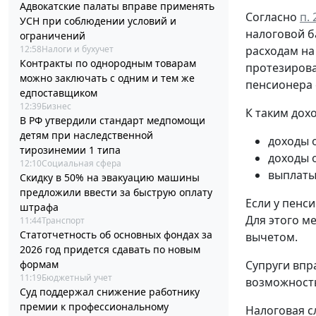
Адвокатские палаты вправе применять
Согласно
п.
УСН при соблюдении условий и
налоговой б
ограничений
расходам на
12:58
Налоги и бухучет
Контракты по однородным товарам
протезирова
можно заключать с одним и тем же
пенсионера 
едпоставщиком
12:39
Бизнес
К таким дохо
В РФ утвердили стандарт медпомощи
детям при наследственной
доходы 
тирозинемии 1 типа
доходы 
12:10
Социальная сфера
выплаты
Скидку в 50% на эвакуацию машины
предложили ввести за быструю оплату
Если у пенс
штрафа
Для этого м
11:44
Транспорт
Статотчетность об основных фондах за
вычетом.
2026 год придется сдавать по новым
Супруги впр
формам
11:19
Бюджетный учет
возможность
Суд поддержал снижение работнику
премии к профессиональному
Налоговая с