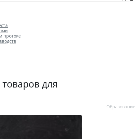
уста
ками
м протоке
зводств
 товаров для
Образование