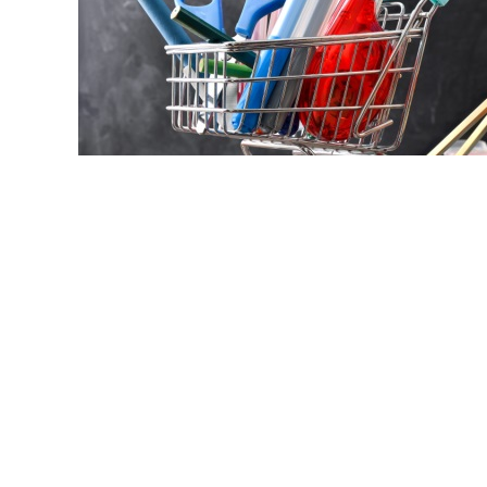
© davizro / Фотобанк 123
ст. 112 Закона № 44-ФЗ
будет дополнена чч. 78-86.
бря 2028 года включительно заказчики вправе проводи
ператоры посреднических цифровых платформ, включе
 № 289-ФЗ
реестр посреднических цифровых платформ, з
жд государственных или муниципальных дошкольных о