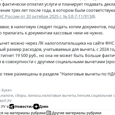
то фактически оплатил услуги и планирует подавать де
чение трех лет после года, в котором были соответств
С России от 20 октября 2025 г. № ЕД-7-11/913@
.
вки, в налоговую следует подать копии документов, п
то прилагать к документам кассовые чеки не нужно.
чет можно через ЛК налогоплательщика на сайте ФНС 
й размер расходов, учитываемых для вычета, с 2024 год
стигнет 19 500 руб., но она не может быть больше факти
 в совокупности с другими социальными вычетами (кро
по теме размещены в разделе "Налоговые вычеты по НД
 Букач
,
налоги, сборы, взносы
,
налоговые вычеты
,
пенсии
,
социальная 
АНТ.РУ
.РУ в
Новости
и
Дзен
ся на материалы рубрики
Другие материалы рубрики