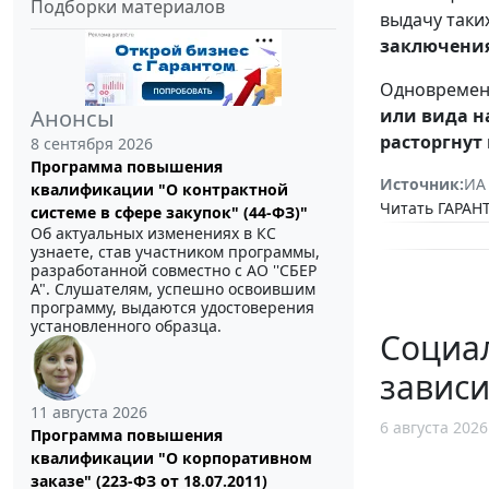
Подборки материалов
выдачу таки
заключения
Одновременн
или вида н
Анонсы
расторгнут
8 сентября 2026
Программа повышения
Источник:
ИА
квалификации "О контрактной
Читать ГАРАНТ
системе в сфере закупок" (44-ФЗ)"
Об актуальных изменениях в КС
узнаете, став участником программы,
разработанной совместно с АО ''СБЕР
А". Слушателям, успешно освоившим
программу, выдаются удостоверения
установленного образца.
Социа
зависи
11 августа 2026
6 августа 2026
Программа повышения
квалификации "О корпоративном
заказе" (223-ФЗ от 18.07.2011)