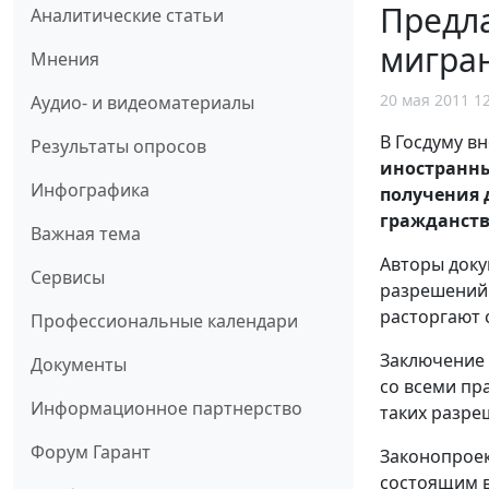
Предла
Аналитические статьи
мигра
Мнения
20 мая 2011 1
Аудио- и видеоматериалы
В Госдуму в
Результаты опросов
иностранны
Инфографика
получения 
гражданств
Важная тема
Авторы доку
Сервисы
разрешений 
расторгают 
Профессиональные календари
Заключение 
Документы
со всеми пр
Информационное партнерство
таких разре
Форум Гарант
Законопроек
состоящим в