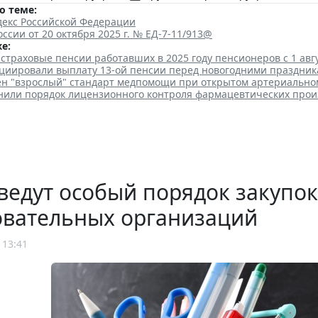
о теме:
декс Российской Федерации
ссии от 20 октября 2025 г. № ЕД-7-11/913@
е:
страховые пенсии работавших в 2025 году пенсионеров с 1 авг
циировали выплату 13-ой пенсии перед новогодними праздни
ен "взрослый" стандарт медпомощи при открытом артериально
чнили порядок лицензионного контроля фармацевтических прои
ведут особый порядок закупок
овательных организаций
 13:41