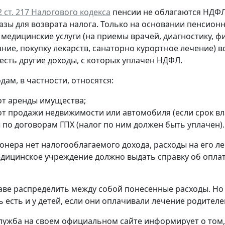
 2 ст. 217 Налогового кодекса
пенсии не облагаются НДФЛ
азы для возврата налога. Только на основании пенсион
 медицинские услуги (на приемы врачей, диагностику, 
ние, покупку лекарств, санаторно курортное лечение) в
есть другие доходы, с которых уплачен НДФЛ.
дам, в частности, относятся:
от аренды имущества;
от продажи недвижимости или автомобиля (если срок в
 по договорам ГПХ (налог по ним должен быть уплачен).
ионера нет налогооблагаемого дохода, расходы на его л
едицинское учреждение должно выдать справку об оплате 
аве распределить между собой понесенные расходы. Но 
 есть и у детей, если они оплачивали лечение родителей
лужба на своем официальном сайте информирует о том,