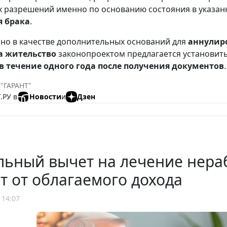
х разрешений именно по основанию состояния в указа
 брака
.
о в качестве дополнительных оснований для
аннулир
а жительство
законопроектом предлагается установить
 в течение одного года после получения документов
.
 "ГАРАНТ"
.РУ в
Новости
и
Дзен
льный вычет на лечение нер
т от облагаемого дохода
 14:07