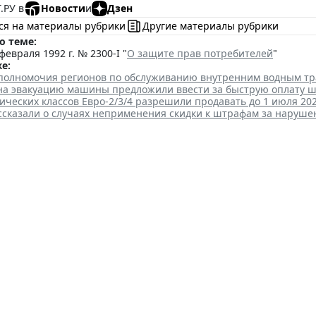
.РУ в
Новости
и
Дзен
ся на материалы рубрики
Другие материалы рубрики
о теме:
февраля 1992 г. № 2300-I "
О защите прав потребителей
"
е:
полномочия регионов по обслуживанию внутренним водным т
 на эвакуацию машины предложили ввести за быструю оплату 
ических классов Евро-2/3/4 разрешили продавать до 1 июля 202
ссказали о случаях неприменения скидки к штрафам за наруш
 новости от федеральных орг
е июля
 17:46