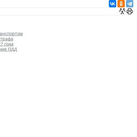
ранспортом
штрафа
7 года
ение ПДД
анов власти в третьей
Бюджетный учет