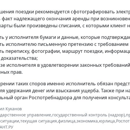
шения поездки рекомендуется сфотографировать электро
 факт надлежащего окончания аренды при возникновении
карты были произведены списания, с которыми клиент н
ть у исполнителя бумаги и данные, которые подтвержд
ть исполнителю письменную претензию с требованием 
ть переписку, фотографии, маршрут поездки, информац
 доказательства;
азе исполнителя в удовлетворении законных требований
ных прав.
рении таких споров именно исполнитель обязан предс
ля удержания денег или взыскания ущерба. Также при 
ьный орган Роспотребнадзора для получения консульт
ил Куканов
ударственное управление
,
государственный контроль (надзор)
,
п
 ситуации
,
текущая ситуация
,
физлица
,
экономика
,
юрлица
,
Роспо
АНТ.РУ