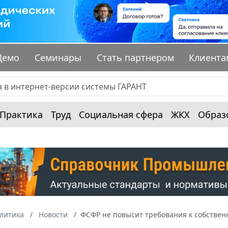
Демо
Семинары
Стать партнером
Клиента
Практика
Труд
Социальная сфера
ЖКХ
Образ
алитика
Новости
ФСФР не повысит требования к собстве