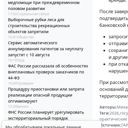
медпомощи при преждевременном
половом развитии
После завер
17:02
Социальная сфера
подтвердить
Выборочные рубки леса для
банковской 
строительства рекреационных
объектов запретили
запроси
16:41
Общество
Сервис автоматического
отправи
аннулирования патентов за неуплату
сохрани
запустят с 10 августа
и другие
16:19
Труд
при отк
ФАС России рассказала об особенностях
нарушен
внеплановых проверок заказчиков по
44-ФЗ
При рассмот
16:00
Проверки
оснований д
Процедуру приостановки или запрета
реализации опасной продукции
территориал
оптимизируют
15:39
Бизнес
Авторы:
Миха
ФНС России планирует урегулировать
Теги:
2026
,
гос
экстерриториальный порядок
практические
рассмотрения жалоб
Источник:
ГАР
Мы обрабатываем локальные данные