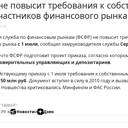
е повысит требования к собс
частников финансового рынка
0:10
 служба по финансовым рынкам (ФСФР) не повысит тре
о рынка
с 1 июля
, сообщил замруководителя службы
Се
 что ФСФР подготовит проект приказа, согласно которо
доверительных управляющих и депозитариев
.
йствующему приказу с 1 июля требования к собственн
 50 млн руб.
Документ вступил в силу в 2010 году и вы
 Новшества критиковались Минфином и ФАС России.
 "ГАРАНТ"
.РУ в
Новости
и
Дзен