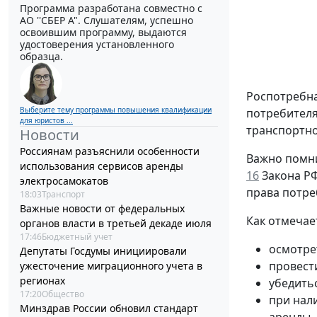
Программа разработана совместно с
АО ''СБЕР А". Слушателям, успешно
освоившим программу, выдаются
удостоверения установленного
образца.
Роспотребна
Выберите тему программы повышения квалификации
потребителя
для юристов ...
транспортно
Новости
Россиянам разъяснили особенности
Важно помни
использования сервисов аренды
16
Закона РФ 
электросамокатов
права потре
18:03
Транспорт
Важные новости от федеральных
Как отмечае
органов власти в третьей декаде июля
17:46
Бюджетный учет
осмотре
Депутаты Госдумы инициировали
провест
ужесточение миграционного учета в
регионах
убедить
17:20
Общество
при нал
Минздрав России обновил стандарт
аренды.