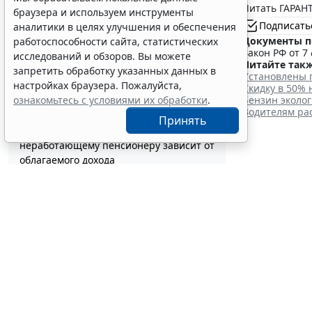
15:15
Налоги и бухучет
Читать ГАРАНТ
браузера и используем инструменты
Какую статью КОСГУ выбрать для учета
Подписать
аналитики в целях улучшения и обеспечения
расходов на аренду виртуального
Документы п
работоспособности сайта, статистических
сервера
Закон РФ от 7 
исследований и обзоров. Вы можете
14:54
Бюджетный учет
Читайте такж
запретить обработку указанных данных в
Президент РФ отменил спецрежим для
Установлены 
настройках браузера. Пожалуйста,
Скидку в 50%
депозитов физлиц из недружественных
Бензин эколог
ознакомьтесь с условиями их обработки
.
стран
Водителям ра
14:31
Общество
Принять
Социальный вычет на лечение
неработающему пенсионеру зависит от
облагаемого дохода
Важные
14:07
Налоги и бухучет
В РФ введут особый порядок закупок
декад
товаров для образовательных
организаций
13:41
Образование
6 августа 2026
Отчет о выполнении квоты для приема
на работу инвалидов надо сдать до 12
октября
13:20
Труд
Адвокатские палаты вправе применять