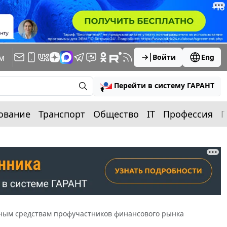
м
Войти
Eng
Перейти в систему ГАРАНТ
ование
Транспорт
Общество
IT
Профессия
П
нным средствам профучастников финансового рынка