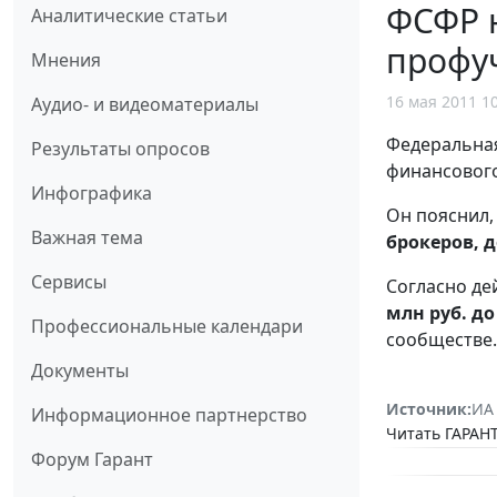
ФСФР н
Аналитические статьи
профу
Мнения
16 мая 2011 1
Аудио- и видеоматериалы
Федеральная
Результаты опросов
финансовог
Инфографика
Он пояснил,
Важная тема
брокеров, 
Сервисы
Согласно де
млн руб. до
Профессиональные календари
сообществе.
Документы
Источник:
ИА
Информационное партнерство
Читать ГАРАНТ
Форум Гарант