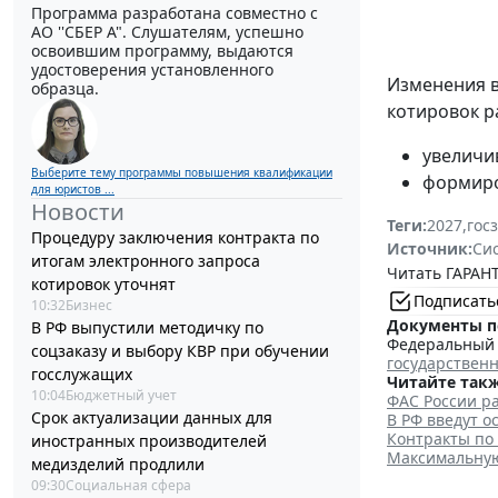
Программа разработана совместно с
АО ''СБЕР А". Слушателям, успешно
освоившим программу, выдаются
удостоверения установленного
Изменения 
образца.
котировок р
увеличи
Выберите тему программы повышения квалификации
формиро
для юристов ...
Новости
Теги:
2027
,
гос
Процедуру заключения контракта по
Источник:
Си
итогам электронного запроса
Читать ГАРАНТ
котировок уточнят
Подписать
10:32
Бизнес
Документы п
В РФ выпустили методичку по
Федеральный з
соцзаказу и выбору КВР при обучении
государствен
госслужащих
Читайте такж
10:04
Бюджетный учет
ФАС России ра
Срок актуализации данных для
В РФ введут о
Контракты по
иностранных производителей
Максимальную 
медизделий продлили
09:30
Социальная сфера