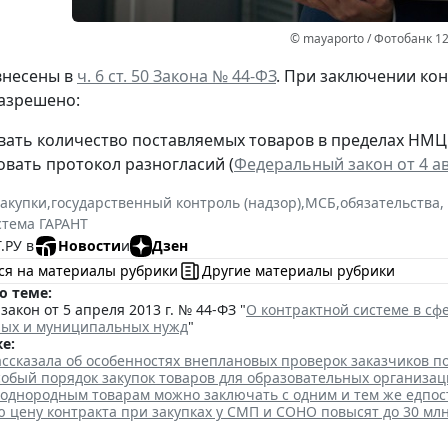
© mayaporto / Фотобанк 1
внесены в
ч. 6 ст. 50 Закона № 44-ФЗ
. При заключении ко
азрешено:
вать количество поставляемых товаров в пределах НМЦ
вать протокол разногласий (
Федеральный закон от 4 ав
закупки
,
государственный контроль (надзор)
,
МСБ
,
обязательства,
стема ГАРАНТ
.РУ в
Новости
и
Дзен
ся на материалы рубрики
Другие материалы рубрики
о теме:
акон от 5 апреля 2013 г. № 44-ФЗ "
О контрактной системе в сфе
ных и муниципальных нужд
"
е:
ссказала об особенностях внеплановых проверок заказчиков п
собый порядок закупок товаров для образовательных организа
 однородным товарам можно заключать с одним и тем же едпо
цену контракта при закупках у СМП и СОНО повысят до 30 млн