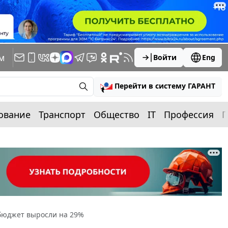
м
Войти
Eng
Перейти в систему ГАРАНТ
ование
Транспорт
Общество
IT
Профессия
П
бюджет выросли на 29%