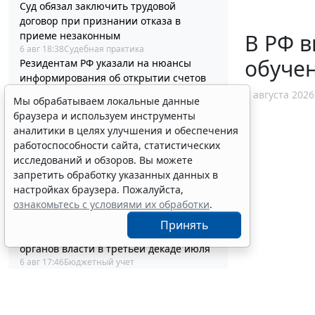
Суд обязал заключить трудовой
договор при признании отказа в
В РФ в
приеме незаконным
6 авг 18:38
Судебная практика
обуче
Резидентам РФ указали на нюансы
информирования об открытии счетов
за границей
7 августа 2026
Мы обрабатываем локальные данные
6 авг 18:27
Налоги и бухучет
браузера и используем инструменты
Племенные свидетельства и паспорта
аналитики в целях улучшения и обеспечения
решено перевести в электронный
работоспособности сайта, статистических
формат
исследований и обзоров. Вы можете
6 авг 18:16
IT
запретить обработку указанных данных в
Россиянам разъяснили особенности
настройках браузера. Пожалуйста,
использования сервисов аренды
ознакомьтесь с условиями их обработки
.
электросамокатов
6 авг 18:03
Транспорт
Принять
Важные новости от федеральных
органов власти в третьей декаде июля
6 авг 17:46
Бюджетный учет
Депутаты Госдумы инициировали
ужесточение миграционного учета в
регионах