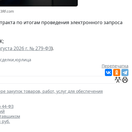
23RF.com
нтракта по итогам проведения электронного запроса
К;
густа 2026 г. № 279-ФЗ
).
 сделки
,
юрлица
Перепечатка
ре закупок товаров, работ, услуг для обеспечения
о 44-ФЗ
ций
ставщиком
 руб.