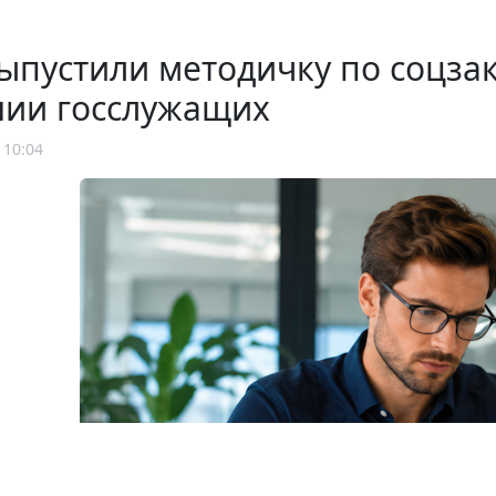
ыпустили методичку по соцза
нии госслужащих
 10:04