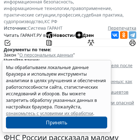
информационная безопасность
,
информационные технологии
,
правоприменение
,
практические ситуации
,
профессия
,
судебная практика
,
судопроизводство
,
КС РФ
Источник:
Система ГАРАНТ
Перепечатка
Читать ГАРАНТ.РУ в
Новости
и
Дзен
Документы по теме:
Закон "
О персональных данных
"
Читайте также:
Прием на работу: как законно проверить соискателя после
Мы обрабатываем локальные данные
ужесточения ответственности за нарушение
браузера и используем инструменты
законодательства о персональных данных
аналитики в целях улучшения и обеспечения
Политика конфиденциальности персональных данных: как
составить и где разместить
работоспособности сайта, статистических
Новые номенклатуры для медработников и фармацевтов
исследований и обзоров. Вы можете
вступят в силу с осени
запретить обработку указанных данных в
Процедуру приостановки или запрета реализации опасной
настройках браузера. Пожалуйста,
продукции оптимизируют
ознакомьтесь с условиями их обработки
.
Принять
ФНС России рассказала малому