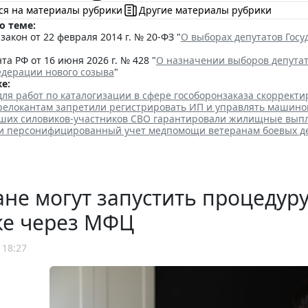
ся на материалы рубрики
Другие материалы рубрики
о теме:
акон от 22 февраля 2014 г. № 20-ФЗ "
О выборах депутатов Гос
та РФ от 16 июня 2026 г. № 428 "
О назначении выборов депута
едерации нового созыва
"
е:
для работ по каталогизации в сфере гособоронзаказа скоррект
елокантам запретили регистрировать ИП и управлять машино
ших силовиков-участников СВО гарантировали жилищные вып
ли персонифицированный учет медпомощи ветеранам боевых д
не могут запустить процедур
ке через МФЦ
 18:27