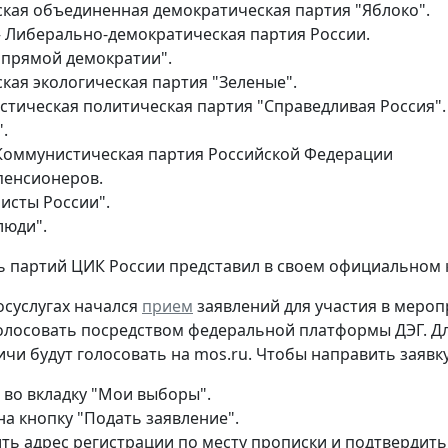
ская объединенная демократическая партия "Яблоко".
– Либерально-демократическая партия России.
 прямой демократии".
кая экологическая партия "Зеленые".
стическая политическая партия "Справедливая Россия".
.
Коммунистическая партия Российской Федерации
пенсионеров.
исты России".
люди".
 партий ЦИК России представил в своем официальном 
госуслугах начался
прием
заявлений для участия в мероп
олосовать посредством федеральной платформы ДЭГ. Дл
ичи будут голосовать на mos.ru. Чтобы направить заявку
 во вкладку "Мои выборы".
на кнопку "Подать заявление".
ть адрес регистрации по месту прописки и подтвердить