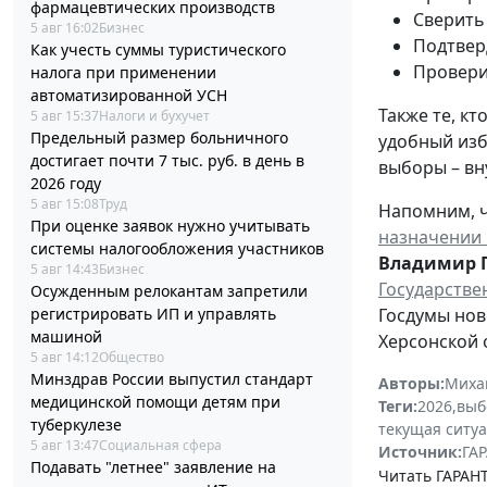
фармацевтических производств
Сверить
5 авг 16:02
Бизнес
Подтвер
Как учесть суммы туристического
Провери
налога при применении
автоматизированной УСН
Также те, к
5 авг 15:37
Налоги и бухучет
Предельный размер больничного
удобный изб
достигает почти 7 тыс. руб. в день в
выборы – вн
2026 году
5 авг 15:08
Труд
Напомним, ч
При оценке заявок нужно учитывать
назначении 
системы налогообложения участников
Владимир 
5 авг 14:43
Бизнес
Государстве
Осужденным релокантам запретили
регистрировать ИП и управлять
Госдумы нов
машиной
Херсонской 
5 авг 14:12
Общество
Минздрав России выпустил стандарт
Авторы:
Миха
медицинской помощи детям при
Теги:
2026
,
выб
туберкулезе
текущая ситу
5 авг 13:47
Социальная сфера
Источник:
ГАР
Подавать "летнее" заявление на
Читать ГАРАНТ