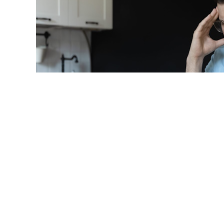
© fizkes/ Фотобанк 123R
ля признания должника банкротом устанавливает Федера
ьности (банкротстве)
". Этот закон регулирует меры по 
применяемые в деле, и другие отношения, возникающи
кредиторов.