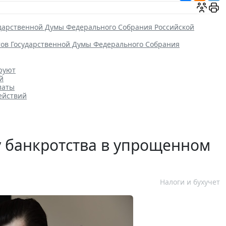
ударственной Думы Федерального Собрания Российской
тов Государственной Думы Федерального Собрания
ируют
й
латы
ействий
у банкротства в упрощенном
Налоги и бухучет