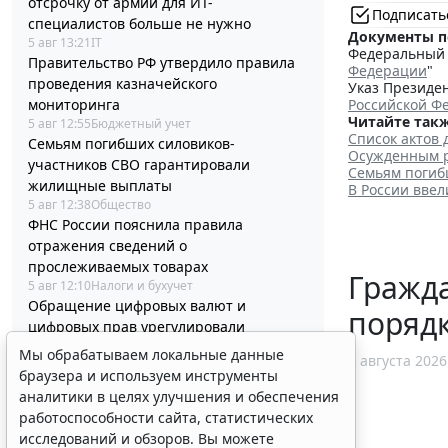
отсрочку от армии для ИТ-
Подписать
специалистов больше не нужно
Документы п
5 авг 13:21
IT
Федеральный з
Правительство РФ утвердило правила
Федерации
"
проведения казначейского
Указ Президен
мониторинга
Российской Ф
Читайте такж
5 авг 12:55
Бюджетный учет
Список актов 
Семьям погибших силовиков-
Осужденным р
участников СВО гарантировали
Семьям погиб
жилищные выплаты
В России вве
5 авг 12:38
Общество
ФНС России пояснила правила
отражения сведений о
прослеживаемых товарах
Гражда
5 авг 12:10
Налоги и бухучет
Обращение цифровых валют и
поряд
цифровых прав урегулировали
отдельным законом
Мы обрабатываем локальные данные
5 августа 2026
5 авг 11:44
IT
браузера и используем инструменты
Установлены полномочия регионов по
аналитики в целях улучшения и обеспечения
обслуживанию внутренним водным
работоспособности сайта, статистических
транспортом
исследований и обзоров. Вы можете
5 авг 11:18
Транспорт