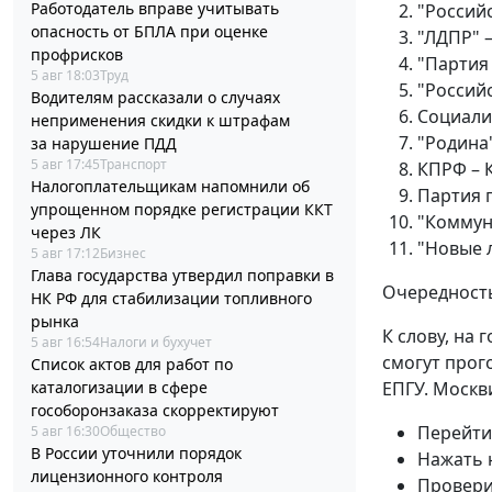
Работодатель вправе учитывать
"Россий
опасность от БПЛА при оценке
"ЛДПР" 
профрисков
"Партия
5 авг 18:03
Труд
"Российс
Водителям рассказали о случаях
Социали
неприменения скидки к штрафам
"Родина"
за нарушение ПДД
5 авг 17:45
Транспорт
КПРФ – 
Налогоплательщикам напомнили об
Партия 
упрощенном порядке регистрации ККТ
"Коммун
через ЛК
"Новые 
5 авг 17:12
Бизнес
Глава государства утвердил поправки в
Очередность
НК РФ для стабилизации топливного
рынка
К слову, на 
5 авг 16:54
Налоги и бухучет
смогут прог
Список актов для работ по
каталогизации в сфере
ЕПГУ. Москв
гособоронзаказа скорректируют
Перейти
5 авг 16:30
Общество
В России уточнили порядок
Нажать 
лицензионного контроля
Провери