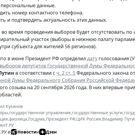
 персональные данные.
дить номер контактного телефона.
ть и подтвердить актуальность этих данных.
то во время проведения выборов будет отсутствовать по
ирательный участок (выборы в нижнюю палату парламен
утри субъекта для жителей 56 регионов).
то в июне Президент РФ определил
дату
голосования (Ук
выборов депутатов Государственной Думы Федеральног
Путин
в соответствии с
ч. 2 ст. 5
Федерального закона от 
нной Думы Федерального Собрания Российской Федера
ого созыва на 20 сентября 2026 года. В них впервые при
областей.
ил Куканов
оры
,
государственное управление
,
государственные услуги
,
госу
ация
,
физлица
,
Госдума
,
Президент РФ
,
ЦИК России
,
Владимир Пути
АНТ.РУ
.РУ в
Новости
и
Дзен