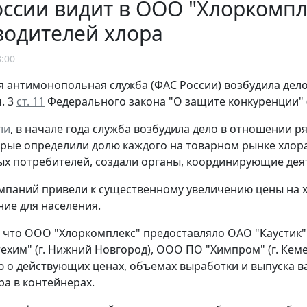
ссии видит в ООО "Хлоркомпл
водителей хлора
3:00
 антимонопольная служба (ФАС России) возбудила дел
. 3
ст. 11
Федерального закона "О защите конкуренции" 
ли
, в начале года служба возбудила дело в отношении 
орые определили долю каждого на товарном рынке хлора
х потребителей, создали органы, координирующие деят
мпаний привели к существенному увеличению цены на 
ие для населения.
 что ООО "Хлоркомплекс" предоставляло ОАО "Каустик" (г
ехим" (г. Нижний Новгород), ООО ПО "Химпром" (г. Кеме
о действующих ценах, объемах выработки и выпуска в
ра в контейнерах.