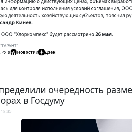
я информацию о действующих ценах, объемах выработки
ась для контроля исполнения условий соглашения, ОО
ую деятельность хозяйствующих субъектов, пояснил ру
сандр Кинев
.
 ООО "Хлоркомпекс" будет рассмотрено
26 мая
.
 "ГАРАНТ"
.РУ в
Новости
и
Дзен
определили очередность разм
орах в Госдуму
 18:35