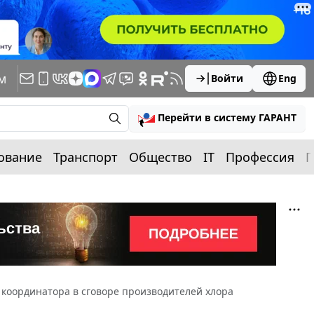
м
Войти
Eng
Перейти в систему ГАРАНТ
ование
Транспорт
Общество
IT
Профессия
П
 координатора в сговоре производителей хлора