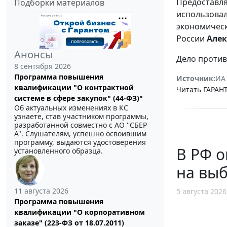
Предоставля
Подборки материалов
использовал
экономическ
России
Алек
Анонсы
Дело против
8 сентября 2026
Программа повышения
Источник:
ИА
квалификации "О контрактной
Читать ГАРАНТ
системе в сфере закупок" (44-ФЗ)"
Об актуальных изменениях в КС
узнаете, став участником программы,
разработанной совместно с АО ''СБЕР
А". Слушателям, успешно освоившим
программу, выдаются удостоверения
В РФ 
установленного образца.
на выб
11 августа 2026
5 августа 2026
Программа повышения
квалификации "О корпоративном
заказе" (223-ФЗ от 18.07.2011)