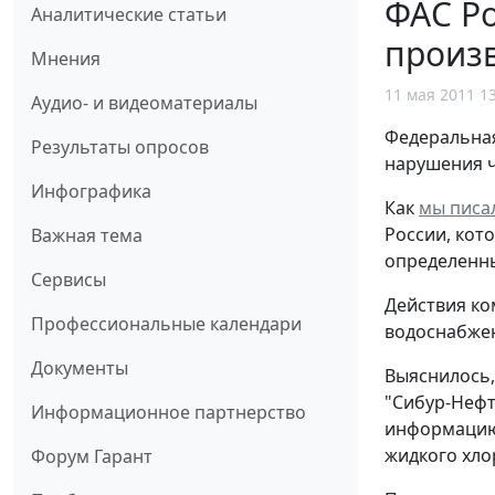
ФАС Ро
Аналитические статьи
произ
Мнения
11 мая 2011 1
Аудио- и видеоматериалы
Федеральная
Результаты опросов
нарушения ч
Инфографика
Как
мы писа
России, кот
Важная тема
определенны
Сервисы
Действия ко
Профессиональные календари
водоснабжен
Документы
Выяснилось,
"Сибур-Нефт
Информационное партнерство
информацию 
жидкого хло
Форум Гарант