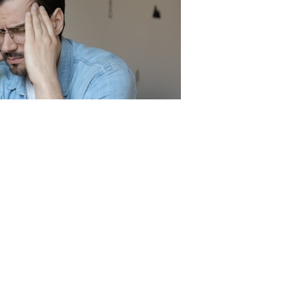
F.com
льный закон от 26 октября 2002 г. № 127-ФЗ "
О
предупреждению несостоятельности (банкротства),
е при неспособности должника удовлетворить