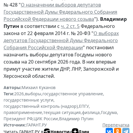
№ 428 "
О назначении выборов депутатов
Государственной Думы Федерального Собрания
Российской Федерации нового созыва
").
Владимир
Путин
в соответствии с
ч. 2 ст. 5
Федерального
закона от 22 февраля 2014 г. № 20-ФЗ "
О выборах
депутатов Государственной Думы Федерального
Собрания Российской Федерации
" постановил
назначить выборы депутатов Госдумы нового
созыва на 20 сентября 2026 года. В них впервые
примут участие жители ДНР, ЛНР, Запорожской и
Херсонской областей.
Авторы:
Михаил Куканов
Теги:
2026
,
выборы
,
государственное управление
,
государственные услуги
,
государственный контроль (надзор)
,
ЕПГУ
,
правоприменение
,
текущая ситуация
,
физлица
,
Госдума
,
Президент РФ
,
ЦИК России
,
Владимир Путин
Источник:
ГАРАНТ.РУ
Перепечатка
Читать ГАРАНТ.РУ в
Новости
и
Дзен