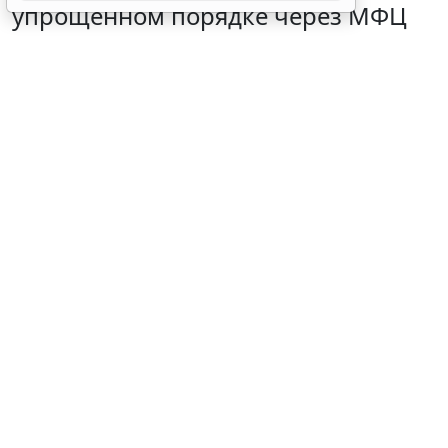
упрощенном порядке через МФЦ
5 августа 2026 18:27
Налоги и бухучет
© fizkes/ Фотобанк 123RF.com
Основания для признания должника банкротом
устанавливает Федеральный закон от 26 октября
2002 г. № 127-ФЗ "
О несостоятельности
(банкротстве)
". Этот закон регулирует меры по