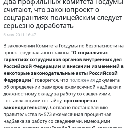
Два профильных комитета Госдумы
считают, что законопроект о
соцгарантиях полицейским следует
серьезно доработать
6 мая 2011 16:47
В заключении Комитета Госдумы по безопасности на
проект федерального закона
"О социальных
гарантиях сотрудников органов внутренних дел
Российской Федерации и внесении изменений в
некоторые законодательные акты Российской
Федерации"
говорится, что
положения
документа
об определении размеров ежемесячной надбавки к
должностному окладу за работу со сведениями,
составляющими гостайну,
противоречат
законодательству
. Согласно постановлению
правительства № 573 ежемесячная процентная
надбавка за работу со сведениями, имеющими
степень секретности "особой важности", составляет