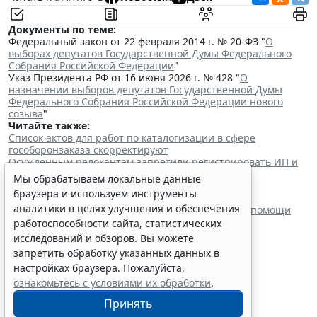
Документы по теме:
Федеральный закон от 22 февраля 2014 г. № 20-ФЗ "
О
выборах депутатов Государственной Думы Федерального
Собрания Российской Федерации
"
Указ Президента РФ от 16 июня 2026 г. № 428 "
О
назначении выборов депутатов Государственной Думы
Федерального Собрания Российской Федерации нового
созыва
"
Читайте также:
Список актов для работ по каталогизации в сфере
гособоронзаказа скорректируют
Осужденным релокантам запретили регистрировать ИП и
управлять машиной
Мы обрабатываем локальные данные
Семьям погибших силовиков-участников СВО
браузера и используем инструменты
гарантировали жилищные выплаты
аналитики в целях улучшения и обеспечения
В России ввели персонифицированный учет медпомощи
ветеранам боевых действий
работоспособности сайта, статистических
исследований и обзоров. Вы можете
запретить обработку указанных данных в
настройках браузера. Пожалуйста,
ознакомьтесь с условиями их обработки
.
Граждане могут запустить
Принять
процедуру банкротства в