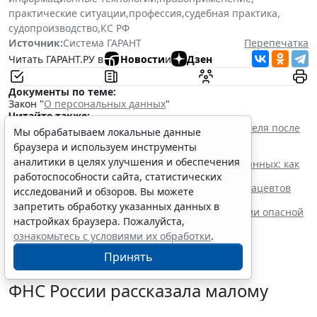
практические ситуации
,
профессия
,
судебная практика
,
судопроизводство
,
КС РФ
Источник:
Система ГАРАНТ
Перепечатка
Читать ГАРАНТ.РУ в
Новости
и
Дзен
Документы по теме:
Закон "
О персональных данных
"
Читайте также:
Прием на работу: как законно проверить соискателя после
Мы обрабатываем локальные данные
ужесточения ответственности за нарушение
браузера и используем инструменты
законодательства о персональных данных
аналитики в целях улучшения и обеспечения
Политика конфиденциальности персональных данных: как
составить и где разместить
работоспособности сайта, статистических
Новые номенклатуры для медработников и фармацевтов
исследований и обзоров. Вы можете
вступят в силу с осени
запретить обработку указанных данных в
Процедуру приостановки или запрета реализации опасной
настройках браузера. Пожалуйста,
продукции оптимизируют
ознакомьтесь с условиями их обработки
.
Принять
ФНС России рассказала малому
бизнесу о порядке упрощенной