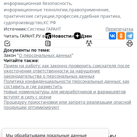
информационная безопасность
,
информационные технологии
,
правоприменение
,
практические ситуации
,
профессия
,
судебная практика
,
судопроизводство
,
КС РФ
Источник:
Система ГАРАНТ
Перепечатка
Читать ГАРАНТ.РУ в
Новости
и
Дзен
Документы по теме:
Закон "
О персональных данных
"
Читайте также:
Прием на работу: как законно проверить соискателя после
ужесточения ответственности за нарушение
законодательства о персональных данных
Политика конфиденциальности персональных данных: как
составить и где разместить
Новые номенклатуры для медработников и фармацевтов
вступят в силу с осени
Процедуру приостановки или запрета реализации опасной
продукции оптимизируют
ФНС России рассказала малому
Мы обрабатываем локальные данные