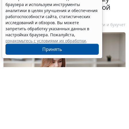
браузера и используем инструменты
бизнесу о порядке упрощенной
аналитики в целях улучшения и обеспечения
ликвидации компании
работоспособности сайта, статистических
исследований и обзоров. Вы можете
7 августа 2026 18:16
Налоги и бухучет
запретить обработку указанных данных в
настройках браузера. Пожалуйста,
ознакомьтесь с условиями их обработки
.
Принять
© treeratw/ Фотобанк 123RF.com