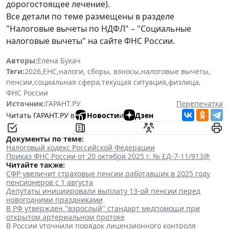
дорогостоящее лечение).
Все детали по теме размещены в разделе
"Налоговые вычеты по НДФЛ"
–
"Социальные
налоговые вычеты" на сайте ФНС России.
Авторы:
Елена Букач
Теги:
2026
,
ЕНС
,
налоги, сборы, взносы
,
налоговые вычеты
,
пенсии
,
социальная сфера
,
текущая ситуация
,
физлица
,
ФНС России
Источник:
ГАРАНТ.РУ
Перепечатка
Читать ГАРАНТ.РУ в
Новости
и
Дзен
Документы по теме:
Налоговый кодекс Российской Федерации
Приказ ФНС России от 20 октября 2025 г. № ЕД-7-11/913@
Читайте также:
СФР увеличит страховые пенсии работавших в 2025 году
пенсионеров с 1 августа
Депутаты инициировали выплату 13-ой пенсии перед
новогодними праздниками
В РФ утвержден "взрослый" стандарт медпомощи при
открытом артериальном протоке
В России уточнили порядок лицензионного контроля