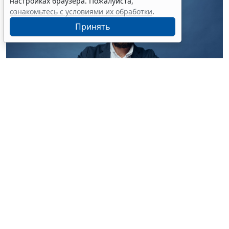
настройках браузера. Пожалуйста,
ознакомьтесь с условиями их обработки
.
Принять
© dmitryag / Фотобанк 123RF.com
На прошлой неделе был подписан
закон
,
предусматривающий внесение соответствующих
изменений в законодательство (
Федеральный закон
от 4 августа 2026 г. № 332-ФЗ
,
Информация Банка
России от 21 июля 2026 г.
).
Согласно поправкам, банки и микрофинансовые
организации (МФО) с 1 октября 2027 года должны