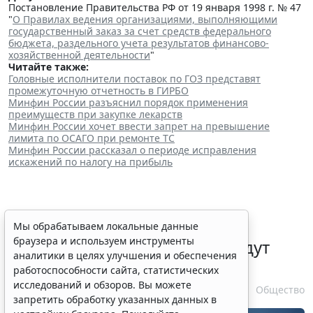
Постановление Правительства РФ от 19 января 1998 г. № 47
"
О Правилах ведения организациями, выполняющими
государственный заказ за счет средств федерального
бюджета, раздельного учета результатов финансово-
хозяйственной деятельности
"
Читайте также:
Головные исполнители поставок по ГОЗ представят
промежуточную отчетность в ГИРБО
Минфин России разъяснил порядок применения
преимуществ при закупке лекарств
Минфин России хочет ввести запрет на превышение
лимита по ОСАГО при ремонте ТС
Минфин России рассказал о периоде исправления
искажений по налогу на прибыль
Уведомления о подписании
Мы обрабатываем локальные данные
браузера и используем инструменты
договоров потребкредита будут
аналитики в целях улучшения и обеспечения
направлять в ЛК на ЕПГУ
работоспособности сайта, статистических
исследований и обзоров. Вы можете
10 августа 2026 16:01
Общество
запретить обработку указанных данных в