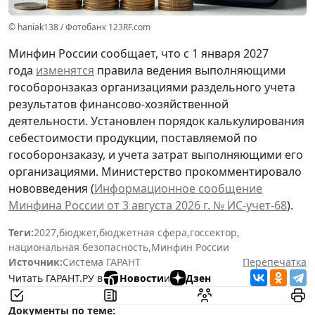
© haniak138 / Фотобанк 123RF.com
Минфин России сообщает, что с 1 января 2027
года
изменятся
правила ведения выполняющими
гособоронзаказ организациями раздельного учета
результатов финансово-хозяйственной
деятельности. Установлен порядок калькулирования
себестоимости продукции, поставляемой по
гособоронзаказу, и учета затрат выполняющими его
организациями. Министерство прокомментировало
нововведения (
Информационное сообщение
Минфина России от 3 августа 2026 г. № ИС-учет-68
).
Теги:
2027
,
бюджет
,
бюджетная сфера
,
госсектор
,
национальная безопасность
,
Минфин России
Источник:
Система ГАРАНТ
Перепечатка
Читать ГАРАНТ.РУ в
Новости
и
Дзен
Документы по теме: