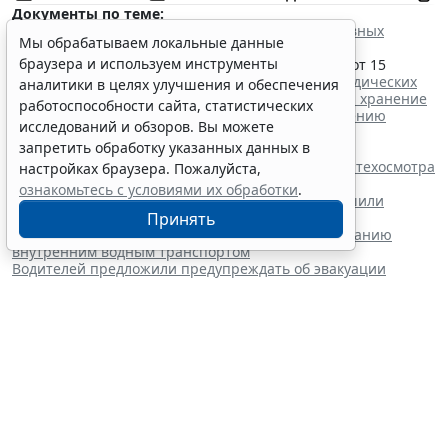
Документы по теме:
Кодекс Российской Федерации об административных
Мы обрабатываем локальные данные
правонарушениях
браузера и используем инструменты
Приказ Федеральной антимонопольной службы от 15
августа 2016 г. № 1145/16 "
Об утверждении Методических
аналитики в целях улучшения и обеспечения
указаний по расчету тарифов на перемещение и хранение
работоспособности сайта, статистических
задержанных транспортных средств и установлению
исследований и обзоров. Вы можете
сроков оплаты
"
запретить обработку указанных данных в
Читайте также:
Правительство РФ обновит правила проведения техосмотра
настройках браузера. Пожалуйста,
с 1 марта 2027 года
ознакомьтесь с условиями их обработки
.
Бензин экологических классов Евро-2/3/4 разрешили
Принять
продавать до 1 июля 2027 года
Установлены полномочия регионов по обслуживанию
внутренним водным транспортом
Водителей предложили предупреждать об эвакуации
машины через госуслуги
Статотчетность об основных
фондах за 2026 год придется