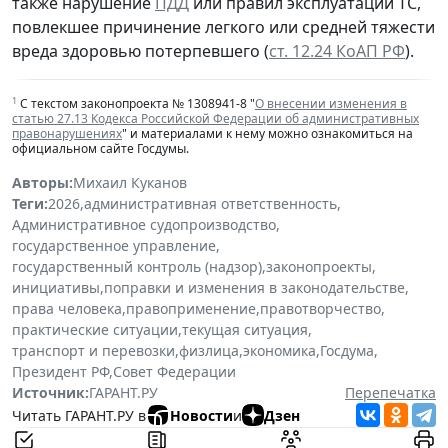
также нарушение
ПДД
или правил эксплуатации ТС,
повлекшее причинение легкого или средней тяжести
вреда здоровью потерпевшего (
ст. 12.24 КоАП РФ
).
1
С текстом законопроекта № 1308941-8 "
О внесении изменения в
статью 27.13 Кодекса Российской Федерации об административных
правонарушениях
" и материалами к нему можно ознакомиться на
официальном сайте Госдумы.
Авторы:
Михаил Куканов
Теги:
2026
,
административная ответственность
,
Административное судопроизводство
,
государственное управление
,
государственный контроль (надзор)
,
законопроекты
,
инициативы
,
поправки и изменения в законодательстве
,
права человека
,
правоприменение
,
правотворчество
,
практические ситуации
,
текущая ситуация
,
транспорт и перевозки
,
физлица
,
экономика
,
Госдума
,
Президент РФ
,
Совет Федерации
Источник:
ГАРАНТ.РУ
Перепечатка
Читать ГАРАНТ.РУ в
Новости
и
Дзен