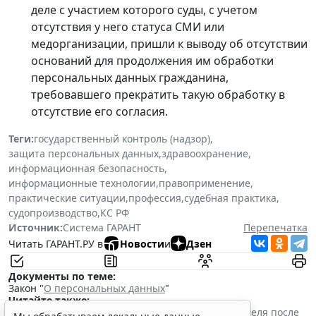
деле с участием которого суды, с учетом
отсутствия у него статуса СМИ или
медорганизации, пришли к выводу об отсутствии
оснований для продолжения им обработки
персональных данных гражданина,
требовавшего прекратить такую обработку в
отсутствие его согласия.
Теги:
государственный контроль (надзор)
,
защита персональных данных
,
здравоохранение
,
информационная безопасность
,
информационные технологии
,
правоприменение
,
практические ситуации
,
профессия
,
судебная практика
,
судопроизводство
,
КС РФ
Источник:
Система ГАРАНТ
Перепечатка
Читать ГАРАНТ.РУ в
Новости
и
Дзен
Документы по теме:
Закон "
О персональных данных
"
Читайте также:
Прием на работу: как законно проверить соискателя после