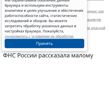
Мы обрабатываем локальные данные
ужесточения ответственности за нарушение
браузера и используем инструменты
законодательства о персональных данных
аналитики в целях улучшения и обеспечения
Политика конфиденциальности персональных данных: как
составить и где разместить
работоспособности сайта, статистических
Новые номенклатуры для медработников и фармацевтов
исследований и обзоров. Вы можете
вступят в силу с осени
запретить обработку указанных данных в
Процедуру приостановки или запрета реализации опасной
настройках браузера. Пожалуйста,
продукции оптимизируют
ознакомьтесь с условиями их обработки
.
Принять
ФНС России рассказала малому
бизнесу о порядке упрощенной
ликвидации компании
7 августа 2026 18:16
Налоги и бухучет