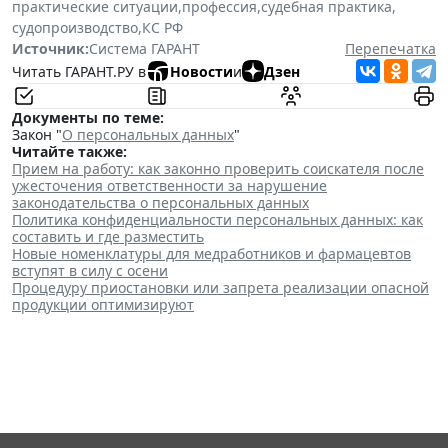
практические ситуации
,
профессия
,
судебная практика
,
судопроизводство
,
КС РФ
Источник:
Система ГАРАНТ
Перепечатка
Читать ГАРАНТ.РУ в
Новости
и
Дзен
Документы по теме:
Закон "
О персональных данных
"
Читайте также:
Прием на работу: как законно проверить соискателя после
ужесточения ответственности за нарушение
законодательства о персональных данных
Политика конфиденциальности персональных данных: как
составить и где разместить
Новые номенклатуры для медработников и фармацевтов
вступят в силу с осени
Процедуру приостановки или запрета реализации опасной
продукции оптимизируют