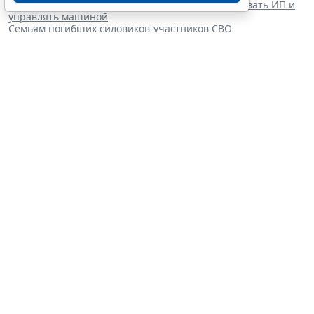
Осужденным релокантам запретили регистрировать ИП и
управлять машиной
Семьям погибших силовиков-участников СВО
гарантировали жилищные выплаты
В России ввели персонифицированный учет медпомощи
ветеранам боевых действий
Граждане могут запустить
процедуру банкротства в
упрощенном порядке через МФЦ
5 августа 2026 18:27
Налоги и бухучет