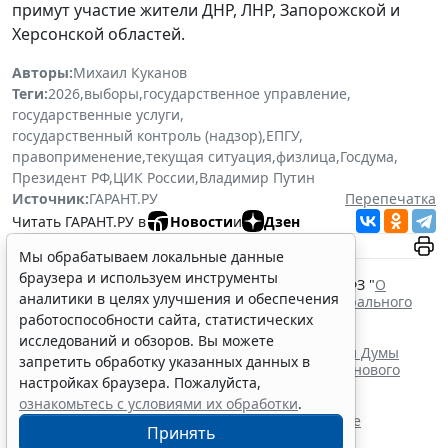
примут участие жители ДНР, ЛНР, Запорожской и
Херсонской областей.
Авторы:
Михаил Куканов
Теги:
2026
,
выборы
,
государственное управление
,
государственные услуги
,
государственный контроль (надзор)
,
ЕПГУ
,
правоприменение
,
текущая ситуация
,
физлица
,
Госдума
,
Президент РФ
,
ЦИК России
,
Владимир Путин
Источник:
ГАРАНТ.РУ
Перепечатка
Читать ГАРАНТ.РУ в
Новости
и
Дзен
Мы обрабатываем локальные данные
Документы по теме:
браузера и используем инструменты
Федеральный закон от 22 февраля 2014 г. № 20-ФЗ "
О
аналитики в целях улучшения и обеспечения
выборах депутатов Государственной Думы Федерального
Собрания Российской Федерации
"
работоспособности сайта, статистических
Указ Президента РФ от 16 июня 2026 г. № 428 "
О
исследований и обзоров. Вы можете
назначении выборов депутатов Государственной Думы
запретить обработку указанных данных в
Федерального Собрания Российской Федерации нового
настройках браузера. Пожалуйста,
созыва
"
ознакомьтесь с условиями их обработки
.
Читайте также:
Список актов для работ по каталогизации в сфере
Принять
гособоронзаказа скорректируют