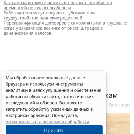
Как самозанятому оформить и получить пособие по
временной нетрудоспособности
Работодатели могут получить субсидии при
трудоустройстве одиноких родителей
Переквалификация договоров с самозанятыми в трудовые:
когда у заказчиков возникают риски штрафов и
доначисления налогов
При госрегистрации судна
Мы обрабатываем локальные данные
браузера и используем инструменты
определят соответствие
аналитики в целях улучшения и обеспечения
идентифицирующим признакам
работоспособности сайта, статистических
исследований и обзоров. Вы можете
7 августа 2026 12:34
Транспорт
запретить обработку указанных данных в
настройках браузера. Пожалуйста,
ознакомьтесь с условиями их обработки
.
Принять