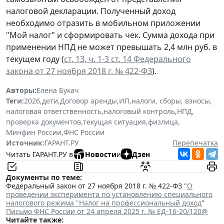
налоговой декларации. Полученный доход
необходимо отразить в мобильном приложении
"Мой налог" и сформировать чек. Сумма дохода при
применении НПД не может превышать 2,4 млн руб. в
текущем году (
ст. 13, ч. 1-3 ст. 14 Федерального
закона от 27 ноября 2018 г. № 422-ФЗ
).
Авторы:
Елена Букач
Теги:
2026
,
дети
,
Договор аренды
,
ИП
,
налоги, сборы, взносы
,
налоговая ответственность
,
налоговый контроль
,
НПД
,
проверка документов
,
текущая ситуация
,
физлица
,
Минфин России
,
ФНС России
Источник:
ГАРАНТ.РУ
Перепечатка
Читать ГАРАНТ.РУ в
Новости
и
Дзен
Документы по теме:
Федеральный закон от 27 ноября 2018 г. № 422-ФЗ "
О
проведении эксперимента по установлению специального
налогового режима "Налог на профессиональный доход
"
Письмо ФНС России от 24 апреля 2025 г. № ЕД-16-20/120@
Читайте также: