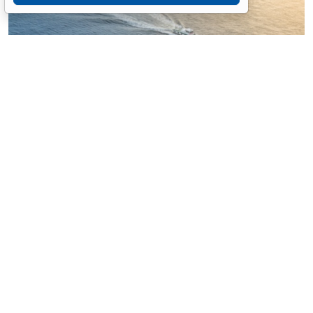
© nonchanon / Фотобанк 123RF.com
Российские организации, уполномоченные на
классификацию и освидетельствование судов, будут
издавать правила и выдавать удостоверения об
определении вместимости судна упрощенным
способом, удостоверение о соответствии тары для
перевозки груза морем, включая контейнеры,
требованиям международных договоров. Уточнен
перечень судовых документов (
Федеральный закон
от 4 августа 2026 г. № 302-ФЗ
).