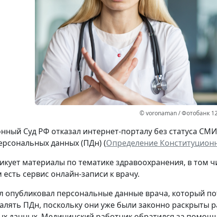
© voronaman / Фотобанк 1
нный Суд РФ отказал интернет-порталу без статуса СМ
ерсональных данных (ПДн) (
Определение Конституционно
икует материалы по тематике здравоохранения, в том ч
 есть сервис онлайн-записи к врачу.
л опубликовал персональные данные врача, который потр
далять ПДн, поскольку они уже были законно раскрыты р
х данных. Медицинский работник обратился за помощь