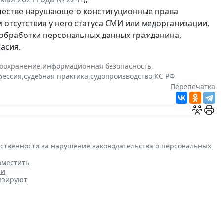
ачестве нарушающего конституционные права
м отсутствия у него статуса СМИ или медорганизации,
 обработки персональных данных гражданина,
асия.
оохранение
,
информационная безопасность
,
фессия
,
судебная практика
,
судопроизводство
,
КС РФ
Перепечатка
етственности за нарушение законодательства о персональных
зместить
ни
изируют