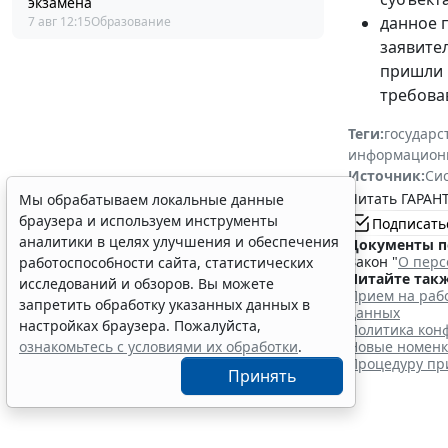
экзамена
данное 
7 авг 12:15
Образование
заявител
пришли 
требовав
Теги:
государс
информацион
Источник:
Си
Читать ГАРАНТ
Мы обрабатываем локальные данные
браузера и используем инструменты
Подписать
аналитики в целях улучшения и обеспечения
Документы п
Закон "
О перс
работоспособности сайта, статистических
Читайте такж
исследований и обзоров. Вы можете
Прием на рабо
запретить обработку указанных данных в
данных
настройках браузера. Пожалуйста,
Политика конф
ознакомьтесь с условиями их обработки
.
Новые номенкл
Процедуру пр
Принять