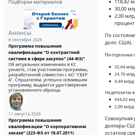
118,42 м
Подборки материалов
30,00 мл
2,00 млр
процент
Анонсы
По состояни
8 сентября 2026
долл. США).
Программа повышения
квалификации "О контрактной
Н
а отдельных 
системе в сфере закупок" (44-ФЗ)"
Об актуальных изменениях в КС
32,64 млр
узнаете, став участником программы,
24,70 млр
разработанной совместно с АО ''СБЕР
А". Слушателям, успешно освоившим
4,49 млрд
программу, выдаются удостоверения
установленного образца.
На депозитах 
434,02 млр
2,00 млрд
11 августа 2026
Совокупная 
Программа повышения
доллары США,
квалификации "О корпоративном
остатков ср
заказе" (223-ФЗ от 18.07.2011)