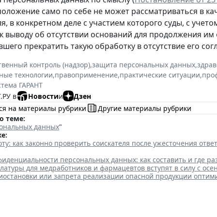
положение само по себе не может рассматриваться в к
я, в конкретном деле с участием которого суды, с учето
к выводу об отсутствии оснований для продолжения им
шего прекратить такую обработку в отсутствие его согл
твенный контроль (надзор)
,
защита персональных данных
,
здрав
ные технологии
,
правоприменение
,
практические ситуации
,
про
стема ГАРАНТ
.РУ в
Новости
и
Дзен
ся на материалы рубрики
Другие материалы рубрики
о теме:
ональных данных
"
е:
ту: как законно проверить соискателя после ужесточения отв
иденциальности персональных данных: как составить и где ра
атуры для медработников и фармацевтов вступят в силу с осе
иостановки или запрета реализации опасной продукции оптим