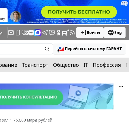
м
Войти
Eng
Перейти в систему ГАРАНТ
ование
Транспорт
Общество
IT
Профессия
П
авил 1 763,89 млрд рублей