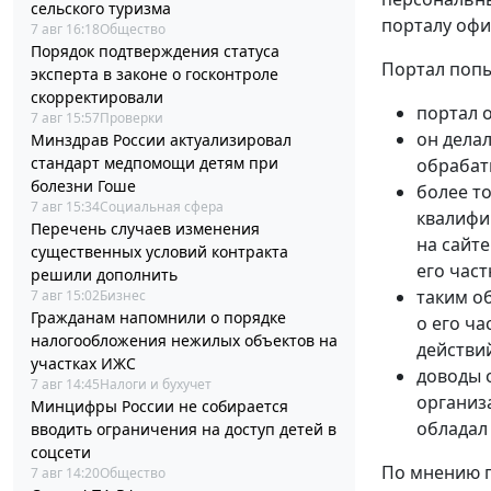
сельского туризма
порталу офи
7 авг 16:18
Общество
Порядок подтверждения статуса
Портал попы
эксперта в законе о госконтроле
скорректировали
портал 
7 авг 15:57
Проверки
он дела
Минздрав России актуализировал
стандарт медпомощи детям при
обрабат
болезни Гоше
более т
7 авг 15:34
Социальная сфера
квалифи
Перечень случаев изменения
на сайт
существенных условий контракта
его час
решили дополнить
таким о
7 авг 15:02
Бизнес
Гражданам напомнили о порядке
о его ча
налогообложения нежилых объектов на
действи
участках ИЖС
доводы 
7 авг 14:45
Налоги и бухучет
организ
Минцифры России не собирается
обладал
вводить ограничения на доступ детей в
соцсети
По мнению п
7 авг 14:20
Общество