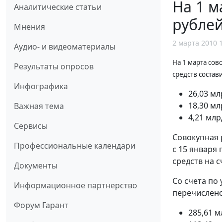
На 1 м
Аналитические статьи
рубле
Мнения
2 марта 2010 
Аудио- и видеоматериалы
На 1 марта сов
Результаты опросов
средств состав
Инфографика
26,03 мл
18,30 мл
Важная тема
4,21 млр
Сервисы
Совокупная 
Профессиональные календари
с 15 января 
средств на с
Документы
Со счета по
Информационное партнерство
перечислено 
Форум Гарант
285,61 м