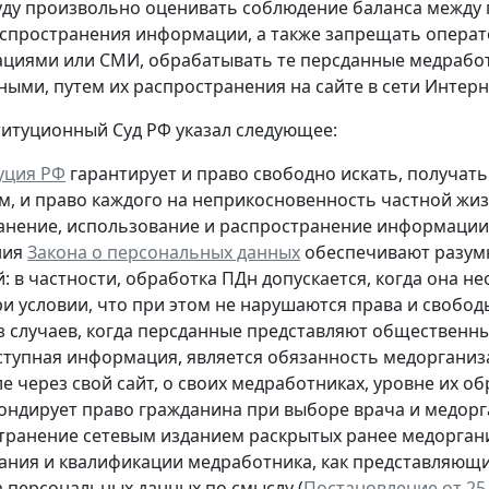
уду произвольно оценивать соблюдение баланса между
спространения информации, а также запрещать опера
циями или СМИ, обрабатывать те персданные медрабо
пными
, путем их распространения на сайте в сети Интер
титуционный Суд РФ указал следующее:
уция РФ
гарантирует и право свободно искать, получа
м, и право каждого на неприкосновенность частной жиз
ранение, использование и распространение информации о
ния
Закона о персональных данных
обеспечивают разумн
й: в частности, обработка ПДн допускается, когда она
ри условии, что при этом не нарушаются права и свобо
з случаев, когда персданные представляют общественны
тупная информация, является обязанность медорганиз
е через свой сайт, о своих медработниках, уровне их 
ондирует право гражданина при выборе врача и медор
транение сетевым изданием раскрытых ранее медоргани
ания и квалификации медработника, как представляющи
а персональных данных по смыслу (
Постановление от 25 