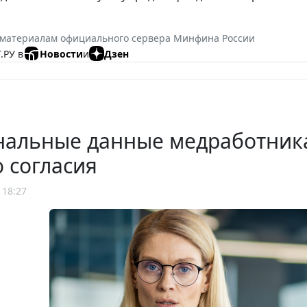
 материалам официального сервера Минфина России
.РУ в
Новости
и
Дзен
нальные данные медработника
о согласия
 18:27