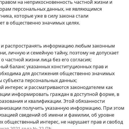
 правом на неприкосновенность частной жизни и
торам персональных данных, не являющимся
тника, которые
уже в силу закона стали
нет в общественно значимых целях.
ть и распространять информацию любым законным
ни, личную и семейную тайну, поэтому не допускает
 частной жизни лица без его согласия;
ый баланс указанных конституционных прав и
 необходима для достижения общественно значимых
ды субъекта персональных данных;
й интерес и рассматриваются законодателем как
ации информировать граждан в доступной форме, в
образования и квалификации. Этой обязанности
ганизации получить указанную информацию. При этом
зацией сведений об имени и фамилии, об уровне
х общественный интерес, не нарушает прав и свобод
мая 2021 года № 22-П
);