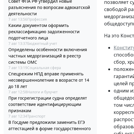
Совет ФПА РФ утвердил новые
позволяет с
разъяснения по вопросам адвокатской
свободой ра
деятельности
медорганиза
7 авг 13:56
Профессия
общедосту
Каким документом оформить
реклассификацию задолженности
На это Конс
подотчетного лица
7 авг 13:37
Бюджетный учет
Констит
Определены особенности включения
способо
частных медорганизаций в реестр
сбор, х
системы ОМС
7 авг 13:19
Социальная сфера
положе
Спецрежим НПД вправе применять
гаранти
несовершеннолетние в возрасте от 14
целей п
до 18 лет
одним и
7 авг 12:58
Налоги и бухучет
общедос
При госрегистрации судна определят
соответствие идентифицирующим
том числ
признакам
корресп
7 авг 12:34
Транспорт
распрос
В Госдуме предложили заменить ЕГЭ
образов
аттестацией в форме государственного
субъект