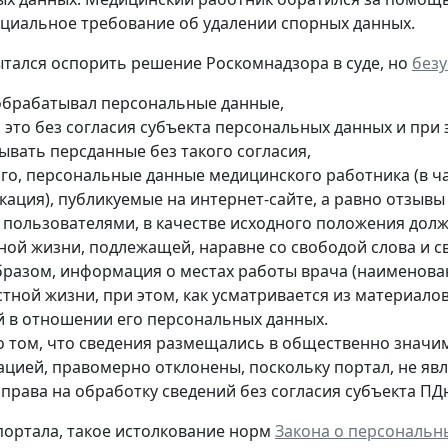
циальное требование об удалении спорных данных.
тался оспорить решение Роскомнадзора в суде, но
без
обрабатывал персональные данные,
л это без согласия субъекта персональных данных и при
ывать персданные без такого согласия,
ого, персональные данные медицинского работника (в ча
кация), публикуемые на интернет-сайте, а равно отзыв
е пользователями, в качестве исходного положения дол
тной жизни, подлежащей, наравне со свободой слова и 
бразом, информация о местах работы врача (наименован
стной жизни, при этом, как усматривается из материало
й в отношении его персональных данных.
о том, что сведения размещались в общественно значи
ацией, правомерно отклонены, поскольку портал, не яв
 права на обработку сведений без согласия субъекта ПД
ортала, такое истолкование норм
Закона о персональн