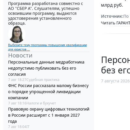
Программа разработана совместно с
млрд руб.
АО ''СБЕР А". Слушателям, успешно
освоившим программу, выдаются
Источник:
По
удостоверения установленного
Читать ГАРАНТ
образца.
Выберите тему программы повышения квалификации
для юристов ...
Новости
Персо
Персональные данные медработника
без ег
недопустимо публиковать без его
согласия
7 авг 18:27
Судебная практика
7 августа 2026
ФНС России рассказала малому бизнесу
о порядке упрощенной ликвидации
компании
7 авг 18:16
Налоги и бухучет
Правовую охрану цифровых технологий
в России расширят с 1 января 2027
года
7 авг 18:04
IT