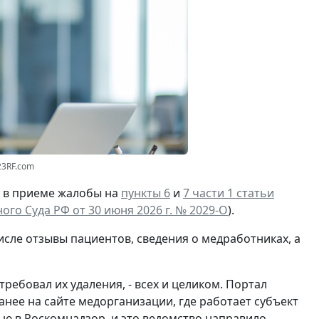
23RF.com
И в приеме жалобы на
пункты 6
и
7 части 1 статьи
го Суда РФ от 30 июня 2026 г. № 2029-О
).
исле отзывы пациентов, сведения о медработниках, а
ебовал их удаления, - всех и целиком. Портал
анее на сайте медорганизации, где работает субъект
ю в Роскомнадзор, и это ведомство направило