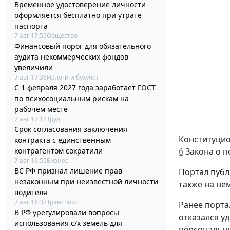
Временное удостоверение личности
оформляется бесплатно при утрате
паспорта
7 авг 17:55
Общество
Финансовый порог для обязательного
аудита некоммерческих фондов
увеличили
7 авг 17:36
Налоги и бухучет
С 1 февраля 2027 года заработает ГОСТ
по психосоциальным рискам на
рабочем месте
7 авг 17:11
Труд
Срок согласования заключения
Конституцио
контракта с единственным
контрагентом сократили
6
Закона о п
7 авг 16:55
Бизнес
ВС РФ признал лишение прав
Портал публ
незаконным при неизвестной личности
также на нем
водителя
7 авг 16:37
Транспорт
Ранее порта
В РФ урегулировали вопросы
отказался у
использования с/х земель для
персональны