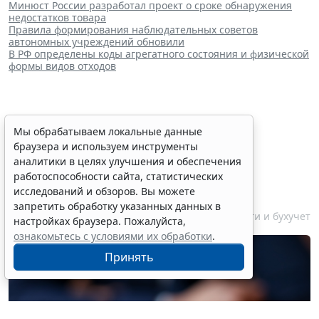
Минюст России разработал проект о сроке обнаружения
недостатков товара
Правила формирования наблюдательных советов
автономных учреждений обновили
В РФ определены коды агрегатного состояния и физической
формы видов отходов
Финансовый порог для
Мы обрабатываем локальные данные
браузера и используем инструменты
обязательного аудита
аналитики в целях улучшения и обеспечения
некоммерческих фондов
работоспособности сайта, статистических
увеличили
исследований и обзоров. Вы можете
запретить обработку указанных данных в
7 августа 2026 17:36
Налоги и бухучет
настройках браузера. Пожалуйста,
ознакомьтесь с условиями их обработки
.
Принять