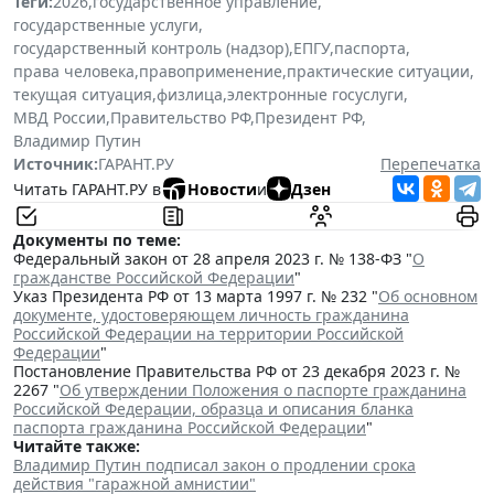
Теги:
2026
,
государственное управление
,
государственные услуги
,
государственный контроль (надзор)
,
ЕПГУ
,
паспорта
,
права человека
,
правоприменение
,
практические ситуации
,
текущая ситуация
,
физлица
,
электронные госуслуги
,
МВД России
,
Правительство РФ
,
Президент РФ
,
Владимир Путин
Источник:
ГАРАНТ.РУ
Перепечатка
Читать ГАРАНТ.РУ в
Новости
и
Дзен
Документы по теме:
Федеральный закон от 28 апреля 2023 г. № 138-ФЗ "
О
гражданстве Российской Федерации
"
Указ Президента РФ от 13 марта 1997 г. № 232 "
Об основном
документе, удостоверяющем личность гражданина
Российской Федерации на территории Российской
Федерации
"
Постановление Правительства РФ от 23 декабря 2023 г. №
2267 "
Об утверждении Положения о паспорте гражданина
Российской Федерации, образца и описания бланка
паспорта гражданина Российской Федерации
"
Читайте также:
Владимир Путин подписал закон о продлении срока
действия "гаражной амнистии"