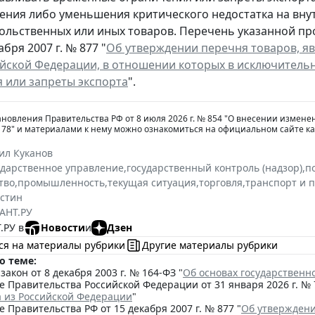
ния либо уменьшения критического недостатка на вну
ольственных или иных товаров. Перечень указанной п
абря 2007 г. № 877 "
Об утверждении перечня товаров, я
йской Федерации, в отношении которых в исключитель
 или запреты экспорта
".
ановления Правительства РФ от 8 июля 2026 г. № 854 "О внесении измен
№ 78" и материалами к нему можно ознакомиться на официальном сайте к
ил Куканов
ударственное управление
,
государственный контроль (надзор)
,
п
тво
,
промышленность
,
текущая ситуация
,
торговля
,
транспорт и 
стин
АНТ.РУ
.РУ в
Новости
и
Дзен
ся на материалы рубрики
Другие материалы рубрики
о теме:
акон от 8 декабря 2003 г. № 164-ФЗ "
Об основах государственн
 Правительства Российской Федерации от 31 января 2026 г. № 
а из Российской Федерации
"
 Правительства РФ от 15 декабря 2007 г. № 877 "
Об утверждени