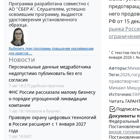
Программа разработана совместно с
предотвраще
АО ''СБЕР А". Слушателям, успешно
него продов
освоившим программу, выдаются
удостоверения установленного
РФ от 15 дек
образца.
рынка Росси
ограничения
Выберите тему программы повышения квалификации
1
С текстом пост
для юристов ...
января 2026 г. 
Новости
Персональные данные медработника
Авторы:
Миха
недопустимо публиковать без его
Теги:
2026
,
гос
согласия
правотворчес
7 авг 18:27
Судебная практика
Михаил Мишу
ФНС России рассказала малому бизнесу
Источник:
ГАР
о порядке упрощенной ликвидации
Читать ГАРАНТ
компании
Подписать
7 авг 18:16
Налоги и бухучет
Документы п
Правовую охрану цифровых технологий
Федеральный з
в России расширят с 1 января 2027
Постановление
года
видов топлив
7 авг 18:04
IT
Постановление