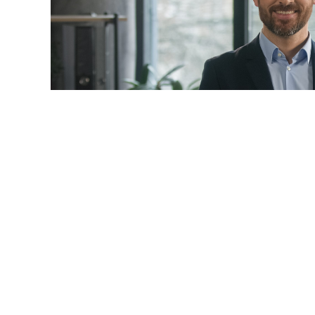
© mayaporto / Фотобанк 1
 даты
ч. 1 ст. 95 Закона № 44-ФЗ
будет дополнена новыми 
9-ФЗ
):
ние по предложению заказчика максимального значения
акона № 44-ФЗ
) не более чем на 10%, но без изменения 
услуги и без изменения иных существенных условий кон