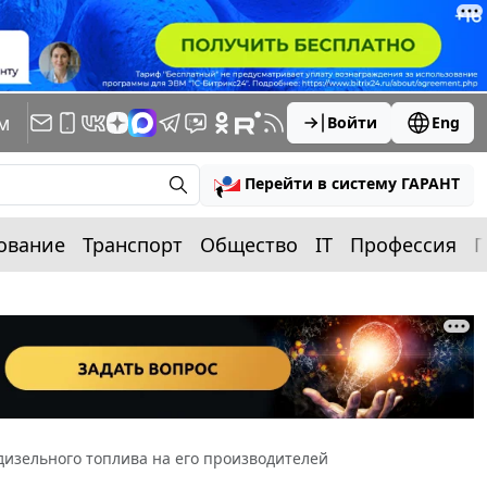
м
Войти
Eng
Перейти в систему ГАРАНТ
ование
Транспорт
Общество
IT
Профессия
П
дизельного топлива на его производителей