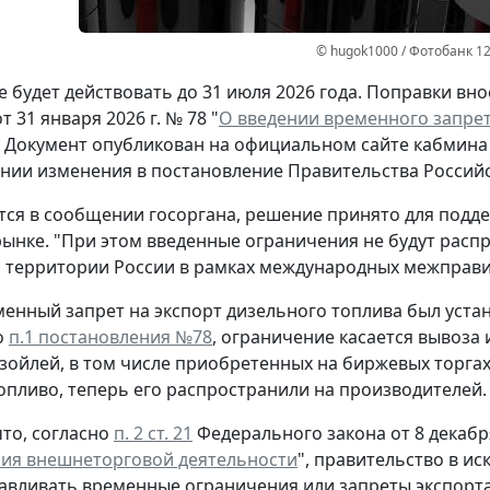
© hugok1000 / Фотобанк 1
 будет действовать до 31 июля 2026 года. Поправки вн
 31 января 2026 г. № 78 "
О введении временного запрет
. Документ опубликован на официальном сайте кабмина
ении изменения в постановление Правительства Российск
тся в сообщении госоргана, решение принято для подд
ынке. "При этом введенные ограничения не будут распр
 территории России в рамках международных межправи
еменный запрет на экспорт дизельного топлива был уста
о
п.1 постановления №78
, ограничение касается вывоза 
азойлей, в том числе приобретенных на биржевых торгах.
опливо, теперь его распространили на производителей.
то, согласно
п. 2 ст. 21
Федерального закона от 8 декабря
ия внешнеторговой деятельности
", правительство в и
авливать временные ограничения или запреты экспорта