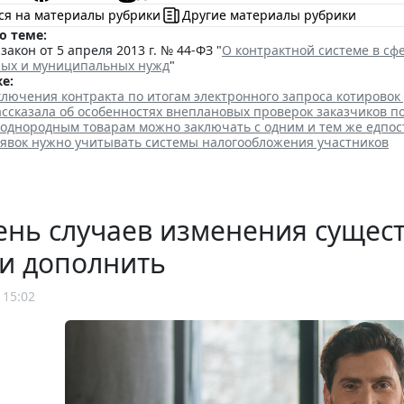
ся на материалы рубрики
Другие материалы рубрики
о теме:
акон от 5 апреля 2013 г. № 44-ФЗ "
О контрактной системе в сфе
ных и муниципальных нужд
"
е:
лючения контракта по итогам электронного запроса котировок
ссказала об особенностях внеплановых проверок заказчиков п
 однородным товарам можно заключать с одним и тем же едпо
аявок нужно учитывать системы налогообложения участников
нь случаев изменения сущест
и дополнить
 15:02