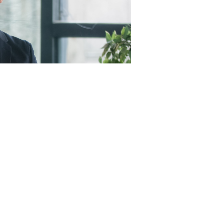
23RF.com
пунктами, а именно (
Федеральный закон от 4 августа
 цены контракта (в случае, предусмотренном
ч. 24
предусмотренной контрактом цены единицы товара,
тракта (
п. 1.5 ч. 1 ст. 95 Закона № 44-ФЗ
);