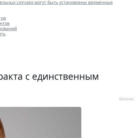
ельных случаях могут быть установлены временные
тов
нтов
нований
ить
ракта с единственным
Бизнес