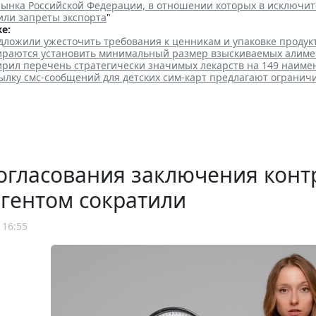
рынка Российской Федерации, в отношении которых в исключит
или запреты экспорта
"
е:
дложили ужесточить требования к ценникам и упаковке продук
ираются установить минимальный размер взыскиваемых алиме
рил перечень стратегически значимых лекарств на 149 наиме
ылку смс-сообщений для детских сим-карт предлагают огранич
огласования заключения конт
гентом сократили
 16:55