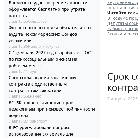
внутреннего 
Временное удостоверение личности
ограничения 
оформляется бесплатно при утрате
Читайте такж
паспорта
В Госдуме пре
7 авг 17:55
Общество
Депутаты соб
Финансовый порог для обязательного
Кабмин расши
Звонки и расс
аудита некоммерческих фондов
увеличили
7 авг 17:36
Налоги и бухучет
С 1 февраля 2027 года заработает ГОСТ
по психосоциальным рискам на
рабочем месте
7 авг 17:11
Труд
Срок с
Срок согласования заключения
контра
контракта с единственным
контрагентом сократили
7 авг 16:55
Бизнес
7 августа 2026
ВС РФ признал лишение прав
незаконным при неизвестной личности
водителя
7 авг 16:37
Транспорт
В РФ урегулировали вопросы
использования с/х земель для