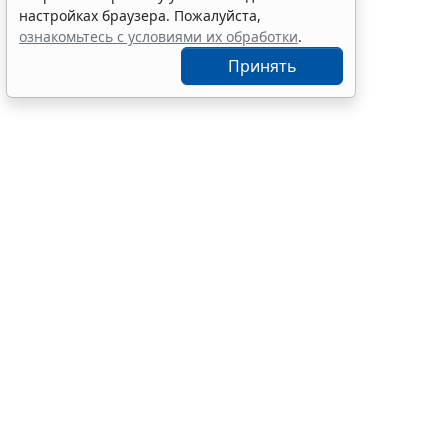
экзамена
настройках браузера. Пожалуйста,
7 авг 12:15
Образование
ознакомьтесь с условиями их обработки
.
Принять
С указанной
2026 г. № 27
увеличе
ст. 22 З
работы, 