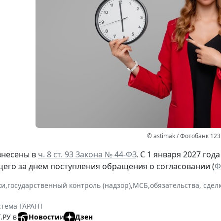
© astimak / Фотобанк 12
внесены в
ч. 8 ст. 93 Закона № 44-ФЗ
. С 1 января 2027 год
щего за днем поступления обращения о согласовании (
Ф
ки
,
государственный контроль (надзор)
,
МСБ
,
обязательства, сдел
стема ГАРАНТ
.РУ в
Новости
и
Дзен