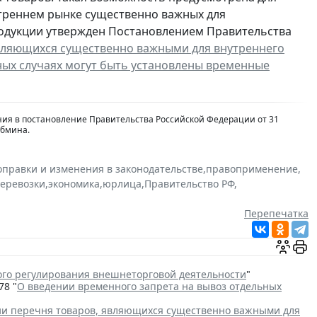
треннем рынке существенно важных для
родукции утвержден Постановлением Правительства
вляющихся существенно важными для внутреннего
ных случаях могут быть установлены временные
ения в постановление Правительства Российской Федерации от 31
абмина.
оправки и изменения в законодательстве
,
правоприменение
,
перевозки
,
экономика
,
юрлица
,
Правительство РФ
,
Перепечатка
ого регулирования внешнеторговой деятельности
"
78 "
О введении временного запрета на вывоз отдельных
и перечня товаров, являющихся существенно важными для