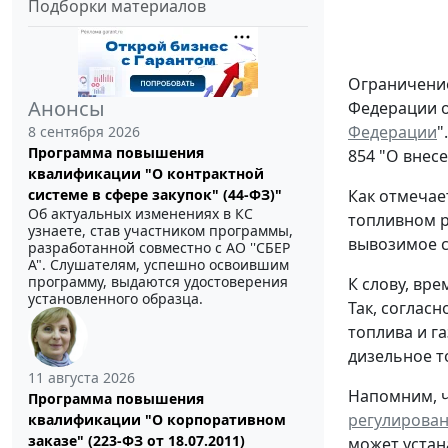
Подборки материалов
Ограничение
Анонсы
Федерации от
Федерации
"
8 сентября 2026
Программа повышения
854 "О внес
квалификации "О контрактной
Как отмечае
системе в сфере закупок" (44-ФЗ)"
Об актуальных изменениях в КС
топливном р
узнаете, став участником программы,
вывозимое с
разработанной совместно с АО ''СБЕР
А". Слушателям, успешно освоившим
программу, выдаются удостоверения
К слову, вр
установленного образца.
Так, согласн
топлива и г
дизельное т
11 августа 2026
Напомним, ч
Программа повышения
регулирован
квалификации "О корпоративном
заказе" (223-ФЗ от 18.07.2011)
может устан