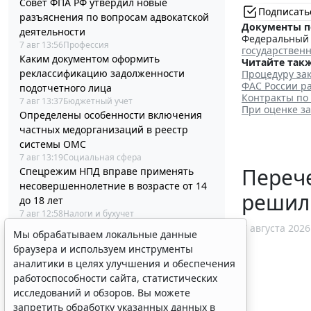
Совет ФПА РФ утвердил новые
Подписать
разъяснения по вопросам адвокатской
Документы п
деятельности
Федеральный з
7 авг 13:56
Профессия
государствен
Каким документом оформить
Читайте такж
реклассификацию задолженности
Процедуру зак
ФАС России ра
подотчетного лица
Контракты по
7 авг 13:37
Бюджетный учет
При оценке з
Определены особенности включения
частных медорганизаций в реестр
системы ОМС
7 авг 13:19
Социальная сфера
Перече
Спецрежим НПД вправе применять
несовершеннолетние в возрасте от 14
решил
до 18 лет
7 авг 12:58
Налоги и бухучет
При госрегистрации судна определят
7 августа 2026
Мы обрабатываем локальные данные
соответствие идентифицирующим
браузера и используем инструменты
признакам
аналитики в целях улучшения и обеспечения
7 авг 12:34
Транспорт
работоспособности сайта, статистических
В Госдуме предложили заменить ЕГЭ
исследований и обзоров. Вы можете
аттестацией в форме государственного
запретить обработку указанных данных в