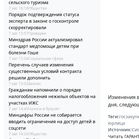
сельского туризма
7 авг 16:18
Общество
Порядок подтверждения статуса
эксперта в законе о госконтроле
скорректировали
7 авг 15:57
Проверки
Минздрав России актуализировал
стандарт медпомощи детям при
болезни Гоше
7 авг 15:34
Социальная сфера
Перечень случаев изменения
существенных условий контракта
решили дополнить
7 авг 15:02
Бизнес
Гражданам напомнили о порядке
налогообложения нежилых объектов на
Изменения 
участках ИЖС
дня, следую
7 авг 14:45
Налоги и бухучет
Минцифры России не собирается
Теги:
госзакуп
вводить ограничения на доступ детей в
юрлица
соцсети
Источник:
Си
7 авг 14:20
Общество
Читать ГАРАНТ