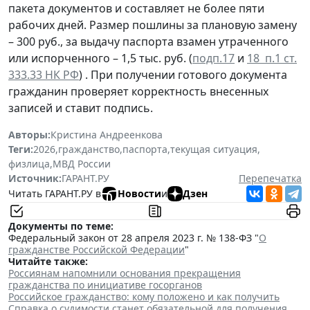
пакета документов и составляет не более пяти
рабочих дней. Размер пошлины за плановую замену
– 300 руб., за выдачу паспорта взамен утраченного
или испорченного – 1,5 тыс. руб. (
подп.17
и
18 п.1 ст.
333.33 НК РФ
) . При получении готового документа
гражданин проверяет корректность внесенных
записей и ставит подпись.
Авторы:
Кристина Андреенкова
Теги:
2026
,
гражданство
,
паспорта
,
текущая ситуация
,
физлица
,
МВД России
Источник:
ГАРАНТ.РУ
Перепечатка
Читать ГАРАНТ.РУ в
Новости
и
Дзен
Документы по теме:
Федеральный закон от 28 апреля 2023 г. № 138-ФЗ "
О
гражданстве Российской Федерации
"
Читайте также:
Россиянам напомнили основания прекращения
гражданства по инициативе госорганов
Российское гражданство: кому положено и как получить
Справка о судимости станет обязательной для получения