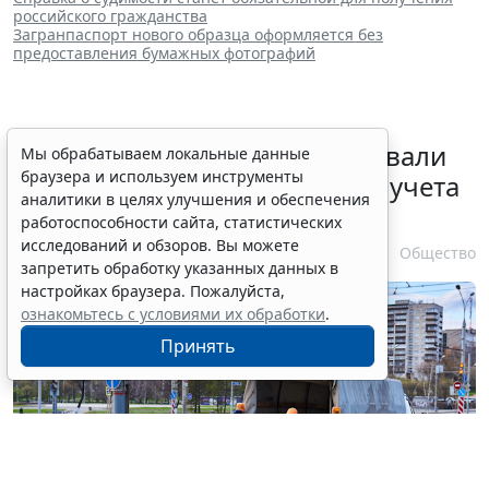
российского гражданства
Загранпаспорт нового образца оформляется без
предоставления бумажных фотографий
Депутаты Госдумы инициировали
Мы обрабатываем локальные данные
браузера и используем инструменты
ужесточение миграционного учета
аналитики в целях улучшения и обеспечения
в регионах
работоспособности сайта, статистических
исследований и обзоров. Вы можете
6 августа 2026 17:20
Общество
запретить обработку указанных данных в
настройках браузера. Пожалуйста,
ознакомьтесь с условиями их обработки
.
Принять