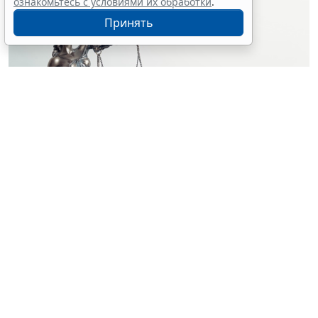
ознакомьтесь с условиями их обработки
.
Принять
© simpson33 / Фотобанк 123RF.com
Судебный орган отменил акты и прекратил
производство по делу о лишении водительских прав
за нетрезвую езду. Решения были приняты на
основании отсутствия состава административного
правонарушения (
Постановление Верховного Суда
Российской Федерации от 25 февраля 2026 г. № 67-
АД26-3-К8
).