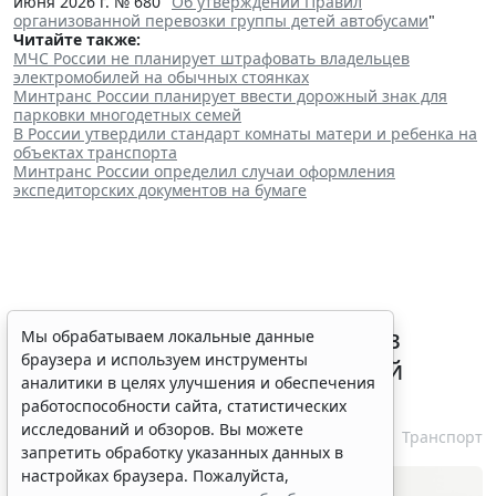
июня 2026 г. № 680 "
Об утверждении Правил
организованной перевозки группы детей автобусами
"
Читайте также:
МЧС России не планирует штрафовать владельцев
электромобилей на обычных стоянках
Минтранс России планирует ввести дорожный знак для
парковки многодетных семей
В России утвердили стандарт комнаты матери и ребенка на
объектах транспорта
Минтранс России определил случаи оформления
экспедиторских документов на бумаге
ВС РФ признал лишение прав
Мы обрабатываем локальные данные
браузера и используем инструменты
незаконным при неизвестной
аналитики в целях улучшения и обеспечения
личности водителя
работоспособности сайта, статистических
исследований и обзоров. Вы можете
7 августа 2026 16:37
Транспорт
запретить обработку указанных данных в
настройках браузера. Пожалуйста,