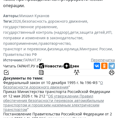
операции.
Авторы:
Михаил Куканов
Теги:
2026
,
безопасность дорожного движения
,
государственное управление
,
государственный контроль (надзор)
,
дети
,
защита детей
,
ИП
,
поправки и изменения в законодательстве
,
правоприменение
,
правотворчество
,
транспорт и перевозки
,
физлица
,
юрлица
,
Минтранс России
,
Правительство РФ
Источник:
ГАРАНТ.РУ
Перепечатка
Читать ГАРАНТ.РУ в
Новости
и
Дзен
Документы по теме:
Федеральный закон от 10 декабря 1995 г. № 196-ФЗ "
О
безопасности дорожного движения
"
Приказ Министерства транспорта Российской Федерации
от 12 мая 2026 г. № 212 "
Об утверждении Правил
обеспечения безопасности перевозок автомобильным
транспортом и городским наземным электрическим
транспортом
"
Постановление Правительства Российской Федерации от 2