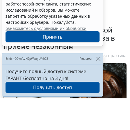
работоспособности сайта, статистических
исследований и обзоров. Вы можете
запретить обработку указанных данных в
настройках браузера. Пожалуйста,
Суд обязал заключить трудовой
ознакомьтесь с условиями их обработки
.
договор при признании отказа в
Принять
приеме незаконным
6 августа 2026 18:38
Судебная практика
Erid: 4CQwVszH9pWwojUA9Q3
Реклама
Получите полный доступ к системе
ГАРАНТ бесплатно на 3 дня!
Получить доступ