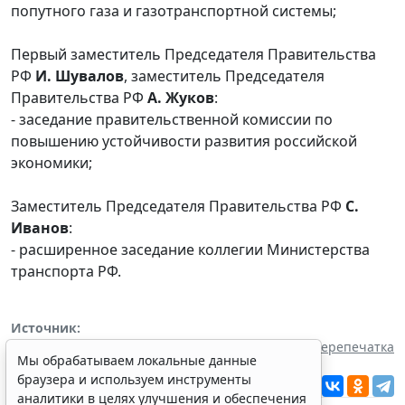
попутного газа и газотранспортной системы;
Первый заместитель Председателя Правительства
РФ
И. Шувалов
, заместитель Председателя
Правительства РФ
А. Жуков
:
- заседание правительственной комиссии по
повышению устойчивости развития российской
экономики;
Заместитель Председателя Правительства РФ
С.
Иванов
:
- расширенное заседание коллегии Министерства
транспорта РФ.
Источник:
По материалам официального сайта
Перепечатка
Мы обрабатываем локальные данные
Правительства РФ
браузера и используем инструменты
Читать ГАРАНТ.РУ в
Новости
и
Дзен
аналитики в целях улучшения и обеспечения