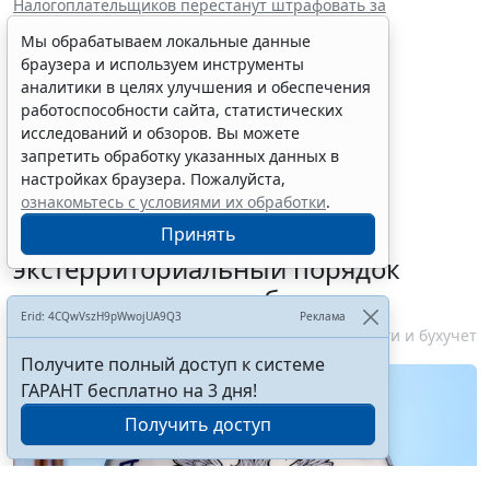
Налогоплательщиков перестанут штрафовать за
непредставление "нулевых" деклараций
Мы обрабатываем локальные данные
Порядок заполнения декларации по налогу на
дополнительный доход уточнили
браузера и используем инструменты
аналитики в целях улучшения и обеспечения
работоспособности сайта, статистических
исследований и обзоров. Вы можете
запретить обработку указанных данных в
настройках браузера. Пожалуйста,
ФНС России планирует
ознакомьтесь с условиями их обработки
.
урегулировать
Принять
экстерриториальный порядок
рассмотрения жалоб
Erid: 4CQwVszH9pWwojUA9Q3
Реклама
6 августа 2026 15:15
Налоги и бухучет
Получите полный доступ к системе
ГАРАНТ бесплатно на 3 дня!
Получить доступ