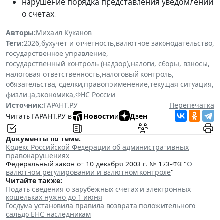
нарушение порядка представления уведомлений
о счетах.
Авторы:
Михаил Куканов
Теги:
2026
,
бухучет и отчетность
,
валютное законодательство
,
государственное управление
,
государственный контроль (надзор)
,
налоги, сборы, взносы
,
налоговая ответственность
,
налоговый контроль
,
обязательства, сделки
,
правоприменение
,
текущая ситуация
,
физлица
,
экономика
,
ФНС России
Источник:
ГАРАНТ.РУ
Перепечатка
Читать ГАРАНТ.РУ в
Новости
и
Дзен
Документы по теме:
Кодекс Российской Федерации об административных
правонарушениях
Федеральный закон от 10 декабря 2003 г. № 173-ФЗ "
О
валютном регулировании и валютном контроле
"
Читайте также:
Подать сведения о зарубежных счетах и электронных
кошельках нужно до 1 июня
Госдума установила правила возврата положительного
сальдо ЕНС наследникам