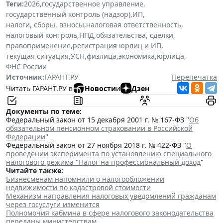
Теги:
2026
,
государственное управление
,
государственный контроль (надзор)
,
ИП
,
налоги, сборы, взносы
,
налоговая ответственность
,
налоговый контроль
,
НПД
,
обязательства, сделки
,
правоприменение
,
регистрация юрлиц и ИП
,
текущая ситуация
,
УСН
,
физлица
,
экономика
,
юрлица
,
ФНС России
Источник:
ГАРАНТ.РУ
Перепечатка
Читать ГАРАНТ.РУ в
Новости
и
Дзен
Документы по теме:
Федеральный закон от 15 декабря 2001 г. № 167-ФЗ "
Об
обязательном пенсионном страховании в Российской
Федерации
"
Федеральный закон от 27 ноября 2018 г. № 422-ФЗ "
О
проведении эксперимента по установлению специального
налогового режима "Налог на профессиональный доход
"
Читайте также:
Бизнесменам напомнили о налогообложении
недвижимости по кадастровой стоимости
Механизм направления налоговых уведомлений гражданам
через госуслуги изменится
Полномочия кабмина в сфере налогового законодательства
переданы министерствам