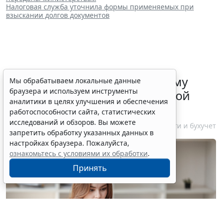
Налоговая служба уточнила формы применяемых при
взыскании долгов документов
ФНС России рассказала малому
Мы обрабатываем локальные данные
браузера и используем инструменты
бизнесу о порядке упрощенной
аналитики в целях улучшения и обеспечения
ликвидации компании
работоспособности сайта, статистических
исследований и обзоров. Вы можете
7 августа 2026 18:16
Налоги и бухучет
запретить обработку указанных данных в
настройках браузера. Пожалуйста,
ознакомьтесь с условиями их обработки
.
Принять