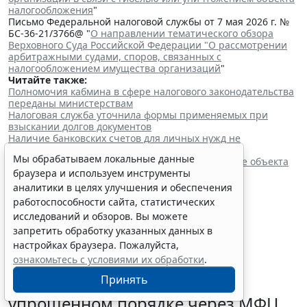
налогообложения
"
Письмо Федеральной налоговой службы от 7 мая 2026 г. №
БС-36-21/3766@ "
О направлении тематического обзора
Верховного Суда Российской Федерации "О рассмотрении
арбитражными судами, споров, связанных с
налогообложением имущества организаций
"
Читайте также:
Полномочия кабмина в сфере налогового законодательства
переданы министерствам
Налоговая служба уточнила формы применяемых при
взыскании долгов документов
Наличие банковских счетов для личных нужд не
препятствует применению АУСН
Мы обрабатываем локальные данные
ИП должны заявить о переходе на УСН или смене объекта
налогообложения до 1 июня
браузера и используем инструменты
аналитики в целях улучшения и обеспечения
работоспособности сайта, статистических
исследований и обзоров. Вы можете
запретить обработку указанных данных в
настройках браузера. Пожалуйста,
ознакомьтесь с условиями их обработки
.
Граждане могут запустить
Принять
процедуру банкротства в
упрощенном порядке через МФЦ