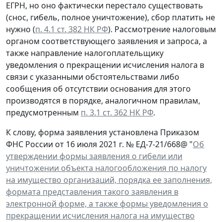
ЕГРН, но оно фактически перестало существовать
(снос, гибель, полное уничтожение), сбор платить не
нужно (
п. 4.1 ст. 382 НК РФ
). Рассмотрение налоговым
органом соответствующего заявления и запроса, а
также направление налогоплательщику
уведомления о прекращении исчисления налога в
связи с указанными обстоятельствами либо
сообщения об отсутствии основания для этого
производятся в порядке, аналогичном правилам,
предусмотренным
п. 3.1 ст. 362 НК РФ
.
К слову, форма заявления установлена Приказом
ФНС России от 16 июля 2021 г. № ЕД-7-21/668@ "
Об
утверждении формы заявления о гибели или
уничтожении объекта налогообложения по налогу
на имущество организаций, порядка ее заполнения,
формата представления такого заявления в
электронной форме, а также формы уведомления о
прекращении исчисления налога на имущество