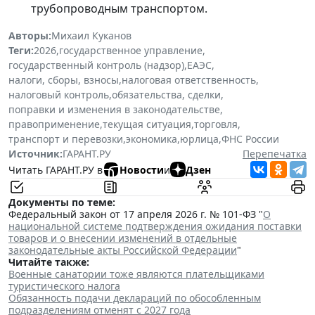
трубопроводным транспортом.
Авторы:
Михаил Куканов
Теги:
2026
,
государственное управление
,
государственный контроль (надзор)
,
ЕАЭС
,
налоги, сборы, взносы
,
налоговая ответственность
,
налоговый контроль
,
обязательства, сделки
,
поправки и изменения в законодательстве
,
правоприменение
,
текущая ситуация
,
торговля
,
транспорт и перевозки
,
экономика
,
юрлица
,
ФНС России
Источник:
ГАРАНТ.РУ
Перепечатка
Читать ГАРАНТ.РУ в
Новости
и
Дзен
Документы по теме:
Федеральный закон от 17 апреля 2026 г. № 101-ФЗ "
О
национальной системе подтверждения ожидания поставки
товаров и о внесении изменений в отдельные
законодательные акты Российской Федерации
"
Читайте также:
Военные санатории тоже являются плательщиками
туристического налога
Обязанность подачи деклараций по обособленным
подразделениям отменят с 2027 года