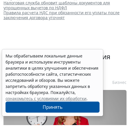
Налоговая служба обновит шаблоны документов для
упрощенных вычетов по НДФЛ
Правила расчета НДС при обязанности его уплаты после
заключения договора уточнят
Срок согласования заключения
Мы обрабатываем локальные данные
браузера и используем инструменты
контракта с единственным
аналитики в целях улучшения и обеспечения
контрагентом сократили
работоспособности сайта, статистических
исследований и обзоров. Вы можете
7 августа 2026 16:55
Бизнес
запретить обработку указанных данных в
настройках браузера. Пожалуйста,
ознакомьтесь с условиями их обработки
.
Принять