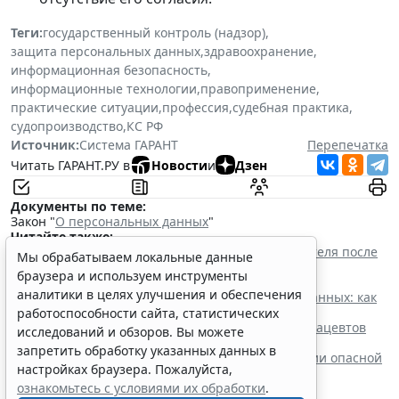
Теги:
государственный контроль (надзор)
,
защита персональных данных
,
здравоохранение
,
информационная безопасность
,
информационные технологии
,
правоприменение
,
практические ситуации
,
профессия
,
судебная практика
,
судопроизводство
,
КС РФ
Источник:
Система ГАРАНТ
Перепечатка
Читать ГАРАНТ.РУ в
Новости
и
Дзен
Документы по теме:
Закон "
О персональных данных
"
Читайте также:
Прием на работу: как законно проверить соискателя после
Мы обрабатываем локальные данные
ужесточения ответственности за нарушение
браузера и используем инструменты
законодательства о персональных данных
аналитики в целях улучшения и обеспечения
Политика конфиденциальности персональных данных: как
составить и где разместить
работоспособности сайта, статистических
Новые номенклатуры для медработников и фармацевтов
исследований и обзоров. Вы можете
вступят в силу с осени
запретить обработку указанных данных в
Процедуру приостановки или запрета реализации опасной
настройках браузера. Пожалуйста,
продукции оптимизируют
ознакомьтесь с условиями их обработки
.