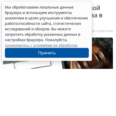
Суд обязал заключить трудовой
Мы обрабатываем локальные данные
браузера и используем инструменты
договор при признании отказа в
аналитики в целях улучшения и обеспечения
приеме незаконным
работоспособности сайта, статистических
исследований и обзоров. Вы можете
6 августа 2026 18:38
Судебная практика
запретить обработку указанных данных в
настройках браузера. Пожалуйста,
ознакомьтесь с условиями их обработки
.
Принять
© atlasfoto / Фотобанк 123RF.com
Если суд признает отказ в приеме на работу