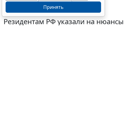
Принять
Резидентам РФ указали на нюансы
информирования об открытии
счетов за границей
6 августа 2026 18:27
Налоги и бухучет
© / Фотобанк 123RF.com