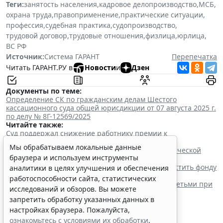
Теги:
занятость населения
,
кадровое делопроизводство
,
МСБ
,
охрана труда
,
правоприменение
,
практические ситуации
,
профессия
,
судебная практика
,
судопроизводство
,
трудовой договор
,
трудовые отношения
,
физлица
,
юрлица
,
ВС РФ
Источник:
Система ГАРАНТ
Перепечатка
Читать ГАРАНТ.РУ в
Новости
и
Дзен
Документы по теме:
Определение СК по гражданским делам Шестого
кассационного суда общей юрисдикции от 07 августа 2025 г.
по делу № 8Г-12569/2025
Читайте также:
Суд поддержал снижение работнику премии к
профессиональному празднику
Мы обрабатываем локальные данные
Суд поддержал увольнение за пересылку коммерческой
браузера и используем инструменты
тайны на личную почту
Верховный Суд РФ заставил работодателя возместить фонду
аналитики в целях улучшения и обеспечения
переплату пособия
работоспособности сайта, статистических
КС РФ не изменил подход по допуску к работе с детьми при
исследований и обзоров. Вы можете
прошлой судимости
запретить обработку указанных данных в
настройках браузера. Пожалуйста,
ознакомьтесь с условиями их обработки
.