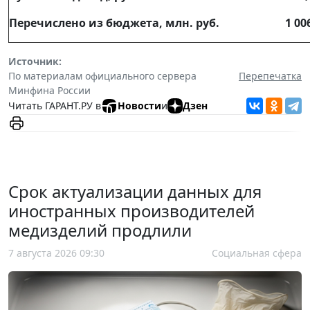
Перечислено из бюджета, млн. руб.
1 00
Источник:
По материалам официального сервера
Перепечатка
Минфина России
Читать ГАРАНТ.РУ в
Новости
и
Дзен
Срок актуализации данных для
иностранных производителей
медизделий продлили
7 августа 2026 09:30
Социальная сфера