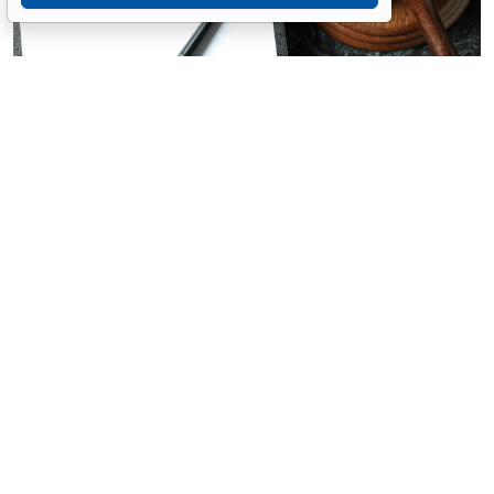
© atlasfoto / Фотобанк 123RF.com
Если суд признает отказ в приеме на работу
необоснованным, соискатель вправе требовать
заключения трудового договора. ВС РФ вновь
напомнил об этом судам и сам обязал компанию
заключить договор с даты первого незаконного
отказа.
Как возник спор.
Соискатель несколько раз подавал
заявления на вакантные должности оператора
станков с программным управлением, сверловщика,
слесаря механосборочных работ и токаря. В каждом
заявлении он просил письменно объяснить
возможный отказ.