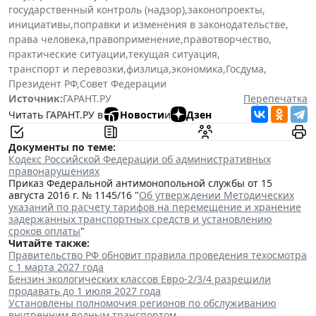
государственный контроль (надзор)
,
законопроекты
,
инициативы
,
поправки и изменения в законодательстве
,
права человека
,
правоприменение
,
правотворчество
,
практические ситуации
,
текущая ситуация
,
транспорт и перевозки
,
физлица
,
экономика
,
Госдума
,
Президент РФ
,
Совет Федерации
Источник:
ГАРАНТ.РУ
Перепечатка
Читать ГАРАНТ.РУ в
Новости
и
Дзен
Документы по теме:
Кодекс Российской Федерации об административных
правонарушениях
Приказ Федеральной антимонопольной службы от 15
августа 2016 г. № 1145/16 "
Об утверждении Методических
указаний по расчету тарифов на перемещение и хранение
задержанных транспортных средств и установлению
сроков оплаты
"
Читайте также:
Правительство РФ обновит правила проведения техосмотра
с 1 марта 2027 года
Бензин экологических классов Евро-2/3/4 разрешили
продавать до 1 июля 2027 года
Установлены полномочия регионов по обслуживанию
внутренним водным транспортом