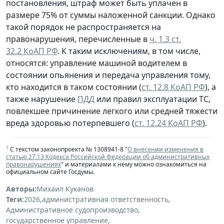
постановления, штраф может быть уплачен в
размере 75% от суммы наложенной санкции. Однако
такой порядок не распространяется на
правонарушения, перечисленные в
ч. 1.3 ст.
32.2 КоАП РФ
. К таким исключениям, в том числе,
относятся: управление машиной водителем в
состоянии опьянения и передача управления тому,
кто находится в таком состоянии (
ст. 12.8 КоАП РФ
), а
также нарушение
ПДД
или правил эксплуатации ТС,
повлекшее причинение легкого или средней тяжести
вреда здоровью потерпевшего (
ст. 12.24 КоАП РФ
).
1
С текстом законопроекта № 1308941-8 "
О внесении изменения в
статью 27.13 Кодекса Российской Федерации об административных
правонарушениях
" и материалами к нему можно ознакомиться на
официальном сайте Госдумы.
Авторы:
Михаил Куканов
Теги:
2026
,
административная ответственность
,
Административное судопроизводство
,
государственное управление
,