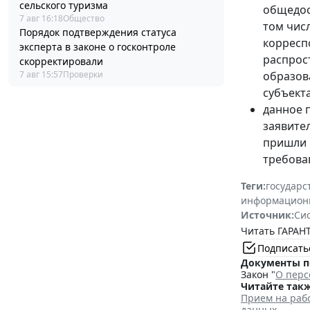
сельского туризма
общедос
7 авг 16:18
Общество
том числ
Порядок подтверждения статуса
корресп
эксперта в законе о госконтроле
распрос
скорректировали
7 авг 15:57
Проверки
образов
субъект
данное 
заявител
пришли 
требовав
Теги:
государс
информацион
Источник:
Си
Читать ГАРАНТ
Подписать
Документы п
Закон "
О перс
Читайте такж
Прием на рабо
данных