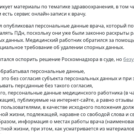
икует материалы по тематике здравоохранения, в том ч
 есть сервис онлайн-записи к врачу.
л опубликовал персональные данные врача, который потр
далять ПДн, поскольку они уже были законно раскрыты р
х данных. Медицинский работник обратился за помощь
циальное требование об удалении спорных данных.
тался оспорить решение Роскомнадзора в суде, но
без
обрабатывал персональные данные,
л это без согласия субъекта персональных данных и при
ывать персданные без такого согласия,
ого, персональные данные медицинского работника (в ча
кация), публикуемые на интернет-сайте, а равно отзыв
е пользователями, в качестве исходного положения дол
тной жизни, подлежащей, наравне со свободой слова и 
бразом, информация о местах работы врача (наименован
стной жизни, при этом, как усматривается из материало