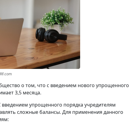
3RF.com
щество о том, что с введением нового упрощенного
мает 3,5 месяца.
С введением упрощенного порядка учредителям
авлять сложные балансы. Для применения данного
иям: