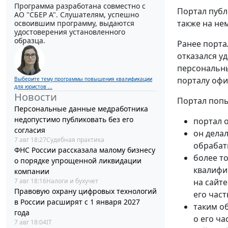
Программа разработана совместно с
Портал публ
АО ''СБЕР А". Слушателям, успешно
также на нем
освоившим программу, выдаются
удостоверения установленного
образца.
Ранее порта
отказался у
персональны
порталу офи
Выберите тему программы повышения квалификации
для юристов ...
Новости
Портал попы
Персональные данные медработника
недопустимо публиковать без его
портал 
согласия
он дела
7 авг 18:27
Судебная практика
обрабат
ФНС России рассказала малому бизнесу
более т
о порядке упрощенной ликвидации
квалифи
компании
7 авг 18:16
Налоги и бухучет
на сайт
Правовую охрану цифровых технологий
его час
в России расширят с 1 января 2027
таким о
года
о его ча
7 авг 18:04
IT