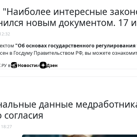
 "Наиболее интересные закон
ился новым документом. 17 
12:32
оектом
"Об основах государственного регулирования
сен в Госдуму Правительством РФ, вы можете ознакоми
.РУ в
Новости
и
Дзен
нальные данные медработника
о согласия
 18:27