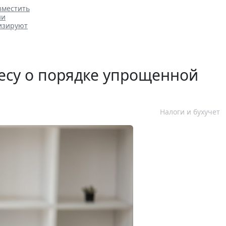
зместить
ни
изируют
есу о порядке упрощенной
Налоги и бухучет