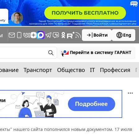
м
Войти
Eng
Перейти в систему ГАРАНТ
ование
Транспорт
Общество
IT
Профессия
П
екты" нашего сайта пополнился новым документом. 17 июля