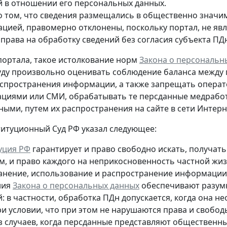
й в отношении его персональных данных.
о том, что сведения размещались в общественно значи
ацией, правомерно отклонены, поскольку портал, не яв
 права на обработку сведений без согласия субъекта ПД
ортала, такое истолкование норм
Закона о персональн
уду произвольно оценивать соблюдение баланса между
спространения информации, а также запрещать опера
циями или СМИ, обрабатывать те персданные медрабо
пными
, путем их распространения на сайте в сети Интер
титуционный Суд РФ указал следующее:
уция РФ
гарантирует и право свободно искать, получа
м, и право каждого на неприкосновенность частной жиз
ранение, использование и распространение информации о
ния
Закона о персональных данных
обеспечивают разумн
й: в частности, обработка ПДн допускается, когда она
ри условии, что при этом не нарушаются права и свобо
з случаев, когда персданные представляют общественны