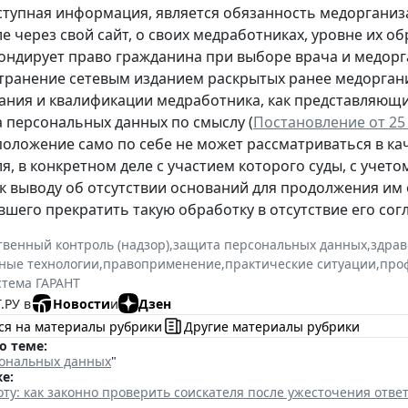
тупная информация, является обязанность медорганиз
е через свой сайт, о своих медработниках, уровне их 
ондирует право гражданина при выборе врача и медор
транение сетевым изданием раскрытых ранее медоргани
ания и квалификации медработника, как представляющи
а персональных данных по смыслу (
Постановление от 25 
положение само по себе не может рассматриваться в к
я, в конкретном деле с участием которого суды, с учето
к выводу об отсутствии оснований для продолжения им
шего прекратить такую обработку в отсутствие его согл
твенный контроль (надзор)
,
защита персональных данных
,
здрав
ные технологии
,
правоприменение
,
практические ситуации
,
про
стема ГАРАНТ
.РУ в
Новости
и
Дзен
ся на материалы рубрики
Другие материалы рубрики
о теме:
ональных данных
"
е:
ту: как законно проверить соискателя после ужесточения отв