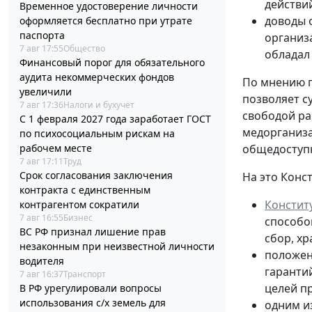
действи
Временное удостоверение личности
доводы 
оформляется бесплатно при утрате
паспорта
организ
7 авг 17:55
Общество
обладал
Финансовый порог для обязательного
аудита некоммерческих фондов
По мнению п
увеличили
позволяет с
7 авг 17:36
Налоги и бухучет
свободой ра
С 1 февраля 2027 года заработает ГОСТ
медорганиза
по психосоциальным рискам на
рабочем месте
общедосту
7 авг 17:11
Труд
Срок согласования заключения
На это Конс
контракта с единственным
Констит
контрагентом сократили
7 авг 16:55
Бизнес
способо
ВС РФ признал лишение прав
сбор, х
незаконным при неизвестной личности
положе
водителя
гаранти
7 авг 16:37
Транспорт
целей п
В РФ урегулировали вопросы
использования с/х земель для
одним и