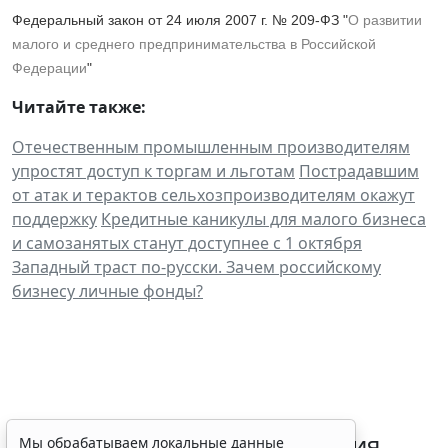
Федеральный закон от 24 июля 2007 г. № 209-ФЗ "
О развитии
малого и среднего предпринимательства в Российской
Федерации
"
Читайте также:
Отечественным промышленным производителям
упростят доступ к торгам и льготам
Пострадавшим
от атак и терактов сельхозпроизводителям окажут
поддержку
Кредитные каникулы для малого бизнеса
и самозанятых станут доступнее с 1 октября
Западный траст по-русски. Зачем российскому
бизнесу личные фонды?
Срок согласования заключения
Мы обрабатываем локальные данные