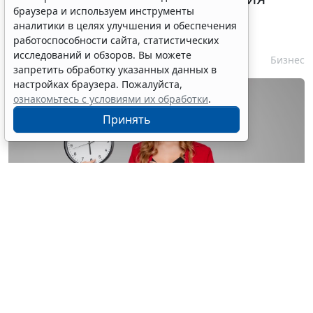
браузера и используем инструменты
контракта с единственным
аналитики в целях улучшения и обеспечения
контрагентом сократили
работоспособности сайта, статистических
исследований и обзоров. Вы можете
7 августа 2026 16:55
Бизнес
запретить обработку указанных данных в
настройках браузера. Пожалуйста,
ознакомьтесь с условиями их обработки
.
Принять
© astimak / Фотобанк 123RF.com
Изменения внесены в
ч. 8 ст. 93 Закона № 44-ФЗ
. С 1
января 2027 года такой срок будет составлять не 8, а