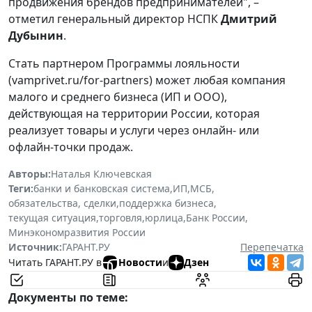
продвижения брендов предпринимателей", –
отметил генеральный директор НСПК
Дмитрий
Дубынин
.
Стать партнером Программы лояльности
(vamprivet.ru/for-partners) может любая компания
малого и среднего бизнеса (ИП и ООО),
действующая на территории России, которая
реализует товары и услуги через онлайн- или
офлайн-точки продаж.
Авторы:
Наталья Ключевская
Теги:
банки и банковская система
,
ИП
,
МСБ
,
обязательства, сделки
,
поддержка бизнеса
,
текущая ситуация
,
торговля
,
юрлица
,
Банк России
,
Минэкономразвития России
Источник:
ГАРАНТ.РУ
Перепечатка
Читать ГАРАНТ.РУ в
Новости
и
Дзен
Документы по теме: