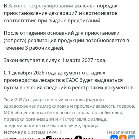
В
Закон о техрегулировании
включен порядок
приостановления деклараций и сертификатов
соответствия при выдаче предписаний.
После отпадения оснований для приостановки
(запрета) реализация продукции возобновляется в
течение 3 рабочих дней.
Закон вступает в силу с 1 марта 2027 года.
С 1 декабря 2026 года документ о стадиях
производства лекарств в ЕАЭС будет выдаваться
путем внесения сведений в реестр таких документов.
Теги:
2027
,
государственный контроль (надзор)
,
здравоохранение
,
маркировка и прослеживаемость товаров
,
МСБ
,
общественная безопасность
,
права потребителей
,
проверки организаций и ИП
,
торговля
,
физлица
,
эпидемиологическое благополучие
,
юрлица
Источник:
Система ГАРАНТ
Перепечатка