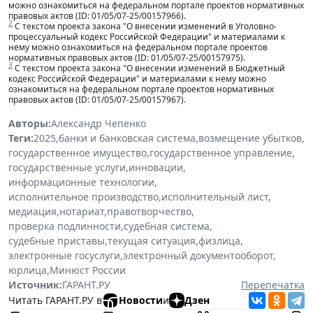
можно ознакомиться на федеральном портале проектов нормативных
правовых актов (ID: 01/05/07-25/00157966).
2
С текстом проекта закона "О внесении изменений в Уголовно-
процессуальный кодекс Российской Федерации" и материалами к
нему можно ознакомиться на федеральном портале проектов
нормативных правовых актов (ID: 01/05/07-25/00157975).
3
С текстом проекта закона "О внесении изменений в Бюджетный
кодекс Российской Федерации" и материалами к нему можно
ознакомиться на федеральном портале проектов нормативных
правовых актов (ID: 01/05/07-25/00157967).
Авторы:
Александр Чепенко
Теги:
2025
,
банки и банковская система
,
возмещение убытков
,
государственное имущество
,
государственное управление
,
государственные услуги
,
инновации
,
информационные технологии
,
исполнительное производство
,
исполнительный лист
,
медиация
,
нотариат
,
правотворчество
,
проверка подлинности
,
судебная система
,
судебные приставы
,
текущая ситуация
,
физлица
,
электронные госуслуги
,
электронный документооборот
,
юрлица
,
Минюст России
Источник:
ГАРАНТ.РУ
Перепечатка
Читать ГАРАНТ.РУ в
Новости
и
Дзен