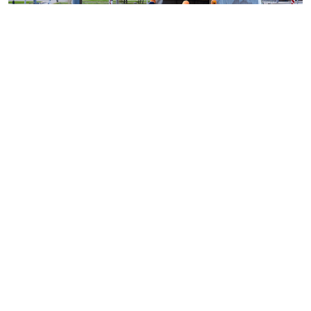
© haritonoff / Фотобанк 123RF.com
Группа законодателей во главе с
Леонидом
Слуцким
внесла на рассмотрение нижней палаты
парламента законопроект об ужесточении правил
миграционного учета на муниципальном уровне.
1
Документ
предусматривает поправки в
ст. 5
Федерального закона от 18 июля 2006 г. № 109-ФЗ "
О
миграционном учете иностранных граждан и лиц
без гражданства в Российской Федерации
".
Инициатива наделяет губернаторов новым
полномочием: согласно проекту, высшие
должностные лица субъектов РФ смогут своим актом