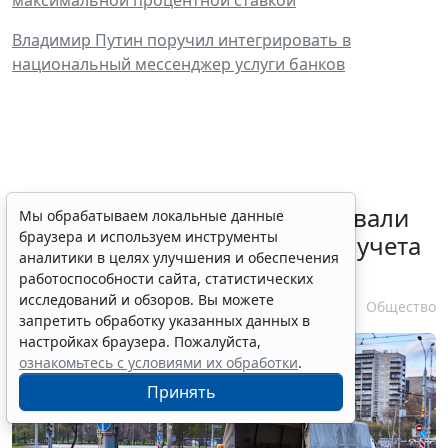
Владимир Путин поручил интегрировать в
национальный мессенджер услуги банков
Депутаты Госдумы инициировали
Мы обрабатываем локальные данные
браузера и используем инструменты
ужесточение миграционного учета
аналитики в целях улучшения и обеспечения
в регионах
работоспособности сайта, статистических
исследований и обзоров. Вы можете
6 августа 2026 17:20
Общество
запретить обработку указанных данных в
настройках браузера. Пожалуйста,
ознакомьтесь с условиями их обработки
.
Принять