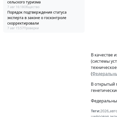
сельского туризма
7 авг 16:18
Общество
Порядок подтверждения статуса
эксперта в законе о госконтроле
скорректировали
7 авг 15:57
Проверки
В качестве 
(системы ус
техническое
(
Федеральный
В открытый 
генетически
Федеральный 
Теги:
2026
,
авт
цифровая эко