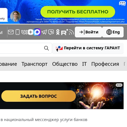
м
Войти
Eng
Перейти в систему ГАРАНТ
ование
Транспорт
Общество
IT
Профессия
П
 в национальный мессенджер услуги банков