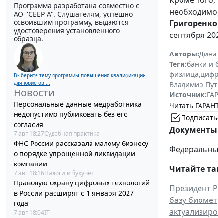
Программа разработана совместно с
необходимо 
АО ''СБЕР А". Слушателям, успешно
освоившим программу, выдаются
Григоренко
удостоверения установленного
сентября 202
образца.
Авторы:
Дина
Теги:
банки и 
физлица
,
цифр
Выберите тему программы повышения квалификации
для юристов ...
Владимир Пут
Новости
Источник:
ГАР
Персональные данные медработника
Читать ГАРАНТ
недопустимо публиковать без его
Подписать
согласия
Документы 
7 авг 18:27
Судебная практика
ФНС России рассказала малому бизнесу
Федеральный 
о порядке упрощенной ликвидации
компании
Читайте та
7 авг 18:16
Налоги и бухучет
Правовую охрану цифровых технологий
Президент Р
в России расширят с 1 января 2027
базу биоме
года
актуализиро
7 авг 18:04
IT