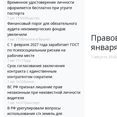
Временное удостоверение личности
оформляется бесплатно при утрате
паспорта
7 авг 17:55
Общество
Финансовый порог для обязательного
аудита некоммерческих фондов
увеличили
Правов
7 авг 17:36
Налоги и бухучет
января
С 1 февраля 2027 года заработает ГОСТ
по психосоциальным рискам на
рабочем месте
7 августа 2026
7 авг 17:11
Труд
Срок согласования заключения
контракта с единственным
контрагентом сократили
7 авг 16:55
Бизнес
ВС РФ признал лишение прав
незаконным при неизвестной личности
водителя
7 авг 16:37
Транспорт
В РФ урегулировали вопросы
использования с/х земель для