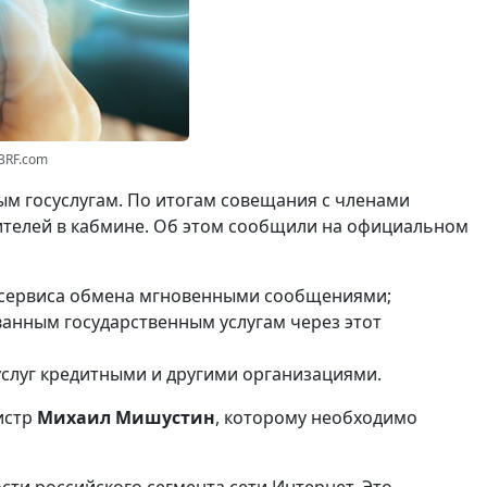
23RF.com
ым госуслугам. По итогам совещания с членами
дителей в кабмине. Об этом сообщили на официальном
о сервиса обмена мгновенными сообщениями;
анным государственным услугам через этот
слуг кредитными и другими организациями.
истр
Михаил Мишустин
, которому необходимо
сти российского сегмента сети Интернет. Это