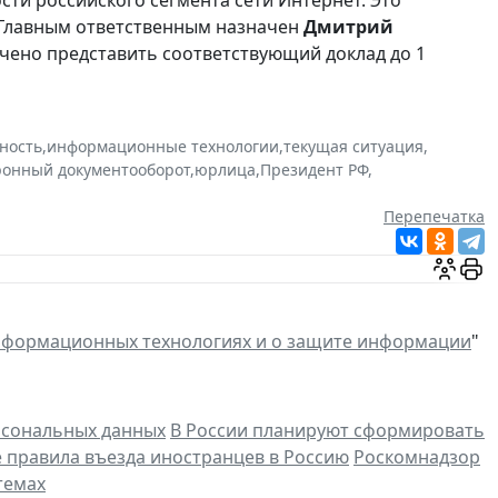
 Главным ответственным назначен
Дмитрий
учено представить соответствующий доклад до 1
ность
,
информационные технологии
,
текущая ситуация
,
ронный документооборот
,
юрлица
,
Президент РФ
,
Перепечатка
формационных технологиях и о защите информации
"
рсональных данных
В России планируют сформировать
е правила въезда иностранцев в Россию
Роскомнадзор
темах