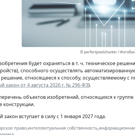
© perfectpixelshunter / Фотоба
изобретения будет охраняться в т. ч. техническое решен
тройств), способного осуществлять автоматизированну
 решение, относящееся к способу, осуществляемому с п
 закон от 4 августа 2026 г. № 296-ФЗ
).
перечень объектов изобретений, относящихся к группе
е конструкции.
закон вступает в силу с 1 января 2027 года.
орское право
,
интеллектуальная собственность
,
информационная
номика