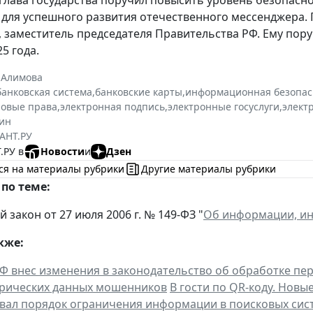
для успешного развития отечественного мессенджера.
, заместитель председателя Правительства РФ. Ему пор
5 года.
 Алимова
банковская система
,
банковские карты
,
информационная безопас
овые права
,
электронная подпись
,
электронные госуслуги
,
элект
ин
АНТ.РУ
.РУ в
Новости
и
Дзен
ся на материалы рубрики
Другие материалы рубрики
по теме:
закон от 27 июля 2006 г. № 149-ФЗ "
Об информации, ин
кже:
Ф внес изменения в законодательство об обработке пе
трических данных мошенников
В гости по QR-коду. Новы
вал порядок ограничения информации в поисковых сис