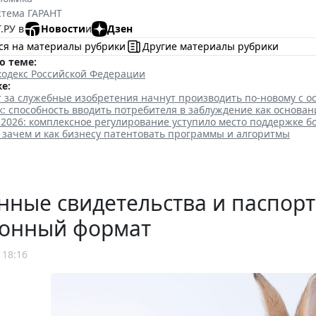
стема ГАРАНТ
.РУ в
Новости
и
Дзен
ся на материалы рубрики
Другие материалы рубрики
о теме:
кодекс Российской Федерации
е:
 за служебные изобретения начнут производить по-новому с о
: способность вводить потребителя в заблуждение как основан
 2026: комплексное регулирование уступило место поддержке 
 зачем и как бизнесу патентовать программы и алгоритмы
ные свидетельства и паспорт
ронный формат
 18:16