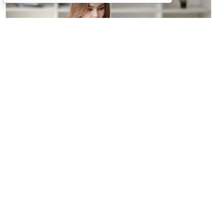
© treeratw/ Фотобанк 123RF.com
Налоговые органы на официальном сайте
информируют бизнес-сообщество о том, что с
введением нового упрощенного регламента
процедура прекращения деятельности организации
занимает 3,5 месяца.
Этой возможностью может воспользоваться
юрлицо-субъект МСП. С введением упрощенного
порядка учредителям больше не нужно