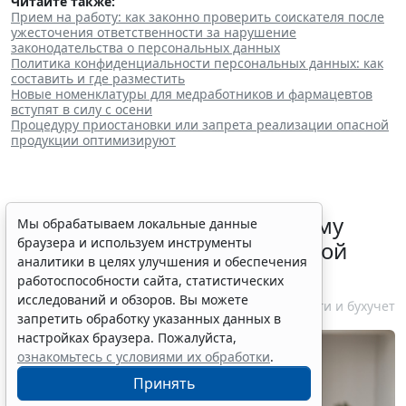
Читайте также:
Прием на работу: как законно проверить соискателя после
ужесточения ответственности за нарушение
законодательства о персональных данных
Политика конфиденциальности персональных данных: как
составить и где разместить
Новые номенклатуры для медработников и фармацевтов
вступят в силу с осени
Процедуру приостановки или запрета реализации опасной
продукции оптимизируют
ФНС России рассказала малому
Мы обрабатываем локальные данные
браузера и используем инструменты
бизнесу о порядке упрощенной
аналитики в целях улучшения и обеспечения
ликвидации компании
работоспособности сайта, статистических
исследований и обзоров. Вы можете
7 августа 2026 18:16
Налоги и бухучет
запретить обработку указанных данных в
настройках браузера. Пожалуйста,
ознакомьтесь с условиями их обработки
.
Принять