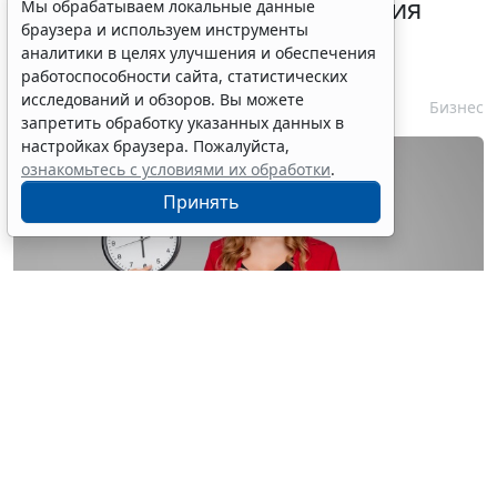
Срок согласования заключения
Мы обрабатываем локальные данные
браузера и используем инструменты
контракта с единственным
аналитики в целях улучшения и обеспечения
контрагентом сократили
работоспособности сайта, статистических
исследований и обзоров. Вы можете
7 августа 2026 16:55
Бизнес
запретить обработку указанных данных в
настройках браузера. Пожалуйста,
ознакомьтесь с условиями их обработки
.
Принять
© astimak / Фотобанк 123RF.com
Изменения внесены в
ч. 8 ст. 93 Закона № 44-ФЗ
. С 1
января 2027 года такой срок будет составлять не 8, а