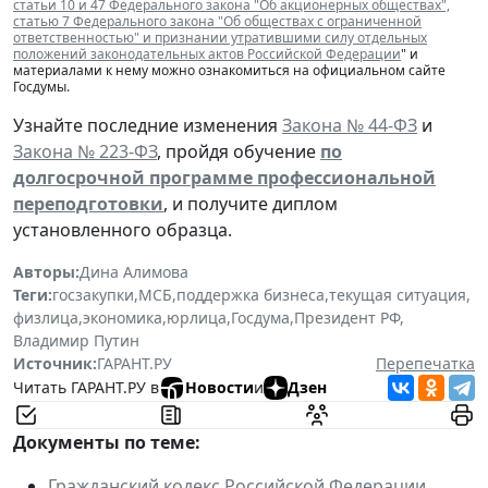
статьи 10 и 47 Федерального закона "Об акционерных обществах",
статью 7 Федерального закона "Об обществах с ограниченной
ответственностью" и признании утратившими силу отдельных
положений законодательных актов Российской Федерации
" и
материалами к нему можно ознакомиться на официальном сайте
Госдумы.
Узнайте последние изменения
Закона № 44-ФЗ
и
Закона № 223-ФЗ
, пройдя обучение
по
долгосрочной программе профессиональной
переподготовки
, и получите диплом
установленного образца.
Авторы:
Дина Алимова
Теги:
госзакупки
,
МСБ
,
поддержка бизнеса
,
текущая ситуация
,
физлица
,
экономика
,
юрлица
,
Госдума
,
Президент РФ
,
Владимир Путин
Источник:
ГАРАНТ.РУ
Перепечатка
Читать ГАРАНТ.РУ в
Новости
и
Дзен
Документы по теме:
Гражданский кодекс Российской Федерации