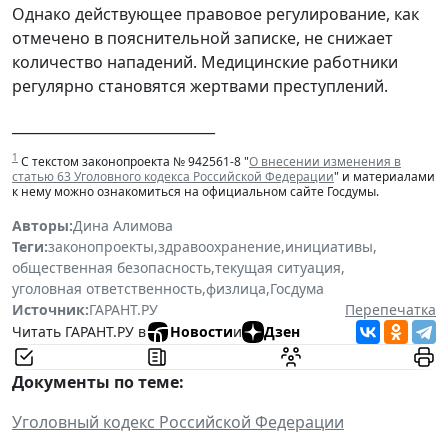
Однако действующее правовое регулирование, как
отмечено в пояснительной записке, не снижает
количество нападений. Медицинские работники
регулярно становятся жертвами преступлений.
_____________________________
1
С текстом законопроекта № 942561-8 "
О внесении изменения в
статью 63 Уголовного кодекса Российской Федерации
" и материалами
к нему можно ознакомиться на официальном сайте Госдумы.
Авторы:
Дина Алимова
Теги:
законопроекты
,
здравоохранение
,
инициативы
,
общественная безопасность
,
текущая ситуация
,
уголовная ответственность
,
физлица
,
Госдума
Источник:
ГАРАНТ.РУ
Перепечатка
Читать ГАРАНТ.РУ в
Новости
и
Дзен
Документы по теме:
Уголовный кодекс Российской Федерации