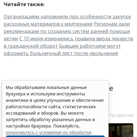
Читайте также:
Организациям напомнили про особенности закупок
расходных материалов к медтехнике
Регионам дали
рекомендации по созданию систем ранней помощи
детям
С 10 июня изменились правила ввода лекарств
в гражданский оборот
Бывшие работники могут
оформить больничный лист после увольнения
Совет ФПА РФ утвердил новые
Мы обрабатываем локальные данные
браузера и используем инструменты
разъяснения по вопросам
аналитики в целях улучшения и обеспечения
адвокатской деятельности
работоспособности сайта, статистических
исследований и обзоров. Вы можете
7 августа 2026 13:56
Профессия
запретить обработку указанных данных в
настройках браузера. Пожалуйста,
ознакомьтесь с условиями их обработки
.