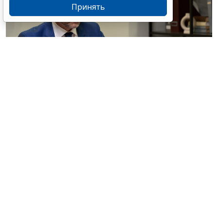
Принять
© pressmaster / Фотобанк 123RF.com
Разъяснения касаются вопросов определения
рыночного размера вознаграждения адвоката за
оказание юридической помощи, а также порядка
аннулирования решения квалификационной
комиссии о присвоении претенденту статуса
адвоката (
Разъяснения, утв. решением Совета ФПА
РФ от 30 июля 2026 г., протокол № 15
).
В частности, по мнению ФПА РФ, в связи с тем, что