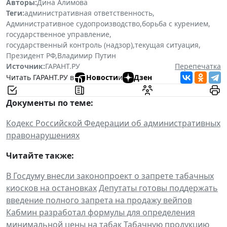
Авторы:
Дина Алимова
Теги:
административная ответственность
,
Административное судопроизводство
,
борьба с курением
,
государственное управление
,
государственный контроль (надзор)
,
текущая ситуация
,
Президент РФ
,
Владимир Путин
Источник:
ГАРАНТ.РУ
Перепечатка
Читать ГАРАНТ.РУ в
Новости
и
Дзен
Документы по теме:
Кодекс Российской Федерации об административных
правонарушениях
Читайте также:
В Госдуму внесли законопроект о запрете табачных
киосков на остановках
Депутаты готовы поддержать
введение полного запрета на продажу вейпов
Кабмин разработал формулы для определения
минимальной цены на табак
Табачную продукцию