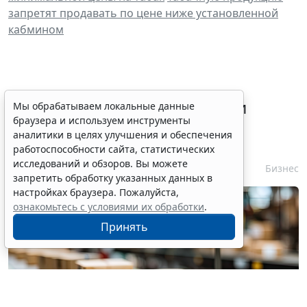
запретят продавать по цене ниже установленной
кабмином
Процедуру приостановки или
Мы обрабатываем локальные данные
браузера и используем инструменты
запрета реализации опасной
аналитики в целях улучшения и обеспечения
продукции оптимизируют
работоспособности сайта, статистических
исследований и обзоров. Вы можете
6 августа 2026 15:39
Бизнес
запретить обработку указанных данных в
настройках браузера. Пожалуйста,
ознакомьтесь с условиями их обработки
.
Принять