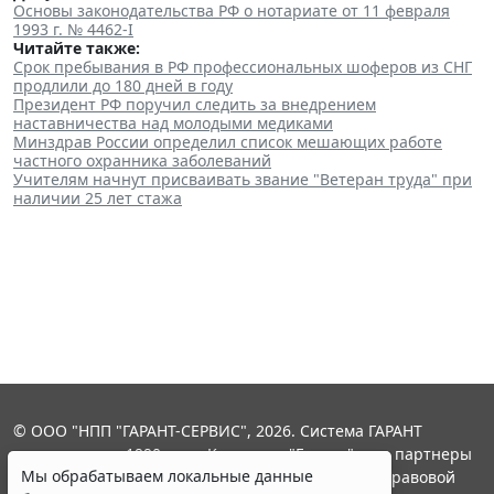
Основы законодательства РФ о нотариате от 11 февраля
1993 г. № 4462-I
Читайте также:
Срок пребывания в РФ профессиональных шоферов из СНГ
продлили до 180 дней в году
Президент РФ поручил следить за внедрением
наставничества над молодыми медиками
Минздрав России определил список мешающих работе
частного охранника заболеваний
Учителям начнут присваивать звание "Ветеран труда" при
наличии 25 лет стажа
© ООО "НПП "ГАРАНТ-СЕРВИС", 2026. Система ГАРАНТ
выпускается с 1990 года. Компания "Гарант" и ее партнеры
Мы обрабатываем локальные данные
являются участниками Российской ассоциации правовой