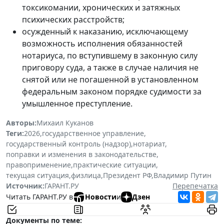
токсикомании, хронических и затяжных
психических расстройств;
осужденный к наказанию, исключающему
возможность исполнения обязанностей
нотариуса, по вступившему в законную силу
приговору суда, а также в случае наличия не
снятой или не погашенной в установленном
федеральным законом порядке судимости за
умышленное преступление.
Авторы:
Михаил Куканов
Теги:
2026
,
государственное управление
,
государственный контроль (надзор)
,
нотариат
,
поправки и изменения в законодательстве
,
правоприменение
,
практические ситуации
,
текущая ситуация
,
физлица
,
Президент РФ
,
Владимир Путин
Источник:
ГАРАНТ.РУ
Перепечатка
Читать ГАРАНТ.РУ в
Новости
и
Дзен
Документы по теме: