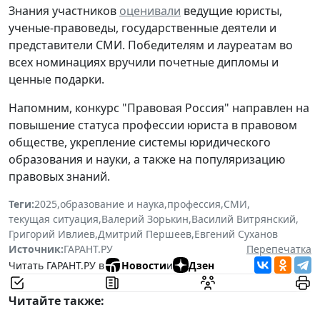
Знания участников
оценивали
ведущие юристы,
ученые-правоведы, государственные деятели и
представители СМИ. Победителям и лауреатам во
всех номинациях вручили почетные дипломы и
ценные подарки.
Напомним, конкурс "Правовая Россия" направлен на
повышение статуса профессии юриста в правовом
обществе, укрепление системы юридического
образования и науки, а также на популяризацию
правовых знаний.
Теги:
2025
,
образование и наука
,
профессия
,
СМИ
,
текущая ситуация
,
Валерий Зорькин
,
Василий Витрянский
,
Григорий Ивлиев
,
Дмитрий Першеев
,
Евгений Суханов
Источник:
ГАРАНТ.РУ
Перепечатка
Читать ГАРАНТ.РУ в
Новости
и
Дзен
Читайте также: