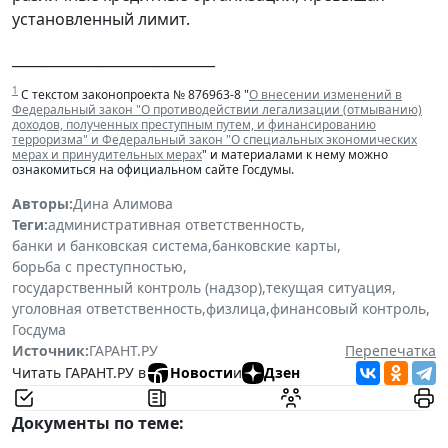
установленный лимит.
_____________________________
1
С текстом законопроекта № 876963-8 "
О внесении изменений в
Федеральный закон "О противодействии легализации (отмыванию)
доходов, полученных преступным путем, и финансированию
терроризма" и Федеральный закон "О специальных экономических
мерах и принудительных мерах
" и материалами к нему можно
ознакомиться на официальном сайте Госдумы.
Авторы:
Дина Алимова
Теги:
административная ответственность
,
банки и банковская система
,
банковские карты
,
борьба с преступностью
,
государственный контроль (надзор)
,
текущая ситуация
,
уголовная ответственность
,
физлица
,
финансовый контроль
,
Госдума
Источник:
ГАРАНТ.РУ
Перепечатка
Читать ГАРАНТ.РУ в
Новости
и
Дзен
Документы по теме: