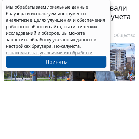
Депутаты Госдумы инициировали
Мы обрабатываем локальные данные
браузера и используем инструменты
ужесточение миграционного учета
аналитики в целях улучшения и обеспечения
в регионах
работоспособности сайта, статистических
исследований и обзоров. Вы можете
6 августа 2026 17:20
Общество
запретить обработку указанных данных в
настройках браузера. Пожалуйста,
ознакомьтесь с условиями их обработки
.
Принять
© haritonoff / Фотобанк 123RF.com
Группа законодателей во главе с
Леонидом