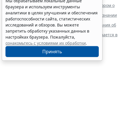
Читайте также:
Мы обрабатываем локальные данные
ВС РФ поддержал заявителя в споре с регистратором о
браузера и используем инструменты
внесении записи в ЕГРЮЛ
аналитики в целях улучшения и обеспечения
Суд обязал заключить трудовой договор при признании
работоспособности сайта, статистических
отказа в приеме незаконным
Резидентам РФ указали на нюансы информирования об
исследований и обзоров. Вы можете
открытии счетов за границей
запретить обработку указанных данных в
Обеспечительный платеж в рамках СПОТ учитывается в
настройках браузера. Пожалуйста,
расходах по УСН
ознакомьтесь с условиями их обработки
.
Принять
Финансовый порог для
обязательного аудита
некоммерческих фондов
увеличили
7 августа 2026 17:36
Налоги и бухучет