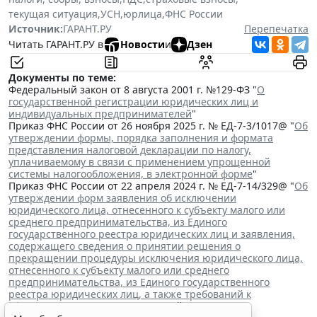
текущая ситуация
,
УСН
,
юрлица
,
ФНС России
Источник:
ГАРАНТ.РУ
Перепечатка
Читать ГАРАНТ.РУ в
Новости
и
Дзен
Документы по теме:
Федеральный закон от 8 августа 2001 г. №129-ФЗ "
О
государственной регистрации юридических лиц и
индивидуальных предпринимателей
"
Приказ ФНС России от 26 ноября 2025 г. № ЕД-7-3/1017@ "
Об
утверждении формы, порядка заполнения и формата
представления налоговой декларации по налогу,
уплачиваемому в связи с применением упрощенной
системы налогообложения, в электронной форме
"
Приказ ФНС России от 22 апреля 2024 г. № ЕД-7-14/329@ "
Об
утверждении форм заявления об исключении
юридического лица, отнесенного к субъекту малого или
среднего предпринимательства, из Единого
государственного реестра юридических лиц и заявления,
содержащего сведения о принятии решения о
прекращении процедуры исключения юридического лица,
отнесенного к субъекту малого или среднего
предпринимательства, из Единого государственного
реестра юридических лиц, а также требований к
оформлению указанных заявлений
"