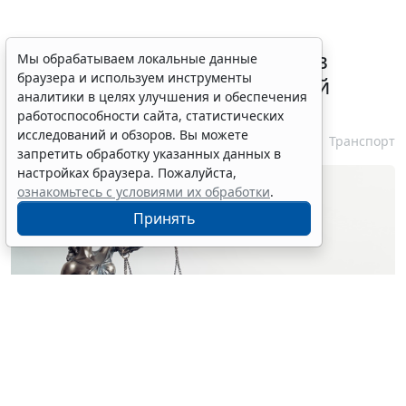
ВС РФ признал лишение прав
Мы обрабатываем локальные данные
браузера и используем инструменты
незаконным при неизвестной
аналитики в целях улучшения и обеспечения
личности водителя
работоспособности сайта, статистических
исследований и обзоров. Вы можете
7 августа 2026 16:37
Транспорт
запретить обработку указанных данных в
настройках браузера. Пожалуйста,
ознакомьтесь с условиями их обработки
.
Принять
© simpson33 / Фотобанк 123RF.com