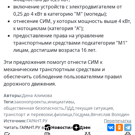
включение устройств с электродвигателем от
0,25 до 4 кВт в категорию "М" (мопеды);
отнесение СИМ, у которых мощность выше 4 кВт,
к мотоциклам (категория "А");
предоставление права на управление
транспортными средствами подкатегории "М1"
лицам, достигшим возраста 16 лет.
Эти предложения помогут отнести СИМ к
механическим транспортным средствам и
обеспечить соблюдение пользователями правил
дорожного движения.
Авторы:
Дина Алимова
Теги:
законопроекты
,
инициативы
,
общественная безопасность
,
ПДД
,
текущая ситуация
,
транспорт и перевозки
,
физлица
,
Госдума
,
Вячеслав Володин
Источник:
ГАРАНТ.РУ
Перепечатка
Читать ГАРАНТ.РУ в
Новости
и
Дзен