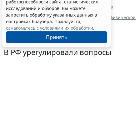
недостатков товара
работоспособности сайта, статистических
Правила формирования наблюдательных советов
исследований и обзоров. Вы можете
автономных учреждений обновили
запретить обработку указанных данных в
В РФ определены коды агрегатного состояния и физической
настройках браузера. Пожалуйста,
формы видов отходов
ознакомьтесь с условиями их обработки
.
Принять
В РФ урегулировали вопросы
использования с/х земель для
сельского туризма
7 августа 2026 16:18
Общество