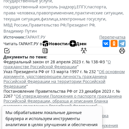
государственные услуги
,
государственный контроль (надзор)
,
ЕПГУ
,
паспорта
,
права человека
,
правоприменение
,
практические ситуации
,
текущая ситуация
,
физлица
,
электронные госуслуги
,
МВД России
,
Правительство РФ
,
Президент РФ
,
Владимир Путин
Источник:
ГАРАНТ.РУ
Перепечатка
Читать ГАРАНТ.РУ в
Новости
и
Дзен
Документы по теме:
Федеральный закон от 28 апреля 2023 г. № 138-ФЗ "
О
гражданстве Российской Федерации
"
Указ Президента РФ от 13 марта 1997 г. № 232 "
Об основном
документе, удостоверяющем личность гражданина
Российской Федерации на территории Российской
Федерации
"
Постановление Правительства РФ от 23 декабря 2023 г. №
2267 "
Об утверждении Положения о паспорте гражданина
Российской Федерации, образца и описания бланка
паспорта гражданина Российской Федерации
"
Читайте также:
Мы обрабатываем локальные данные
Владимир Путин подписал закон о продлении срока
браузера и используем инструменты
действия "гаражной амнистии"
аналитики в целях улучшения и обеспечения
Минюст России разработал проект о сроке обнаружения