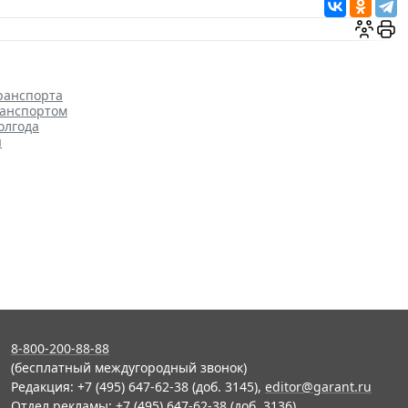
ранспорта
ранспортом
олгода
я
8-800-200-88-88
(бесплатный междугородный звонок)
Редакция: +7 (495) 647-62-38 (доб. 3145),
editor@garant.ru
Отдел рекламы: +7 (495) 647-62-38 (доб. 3136),