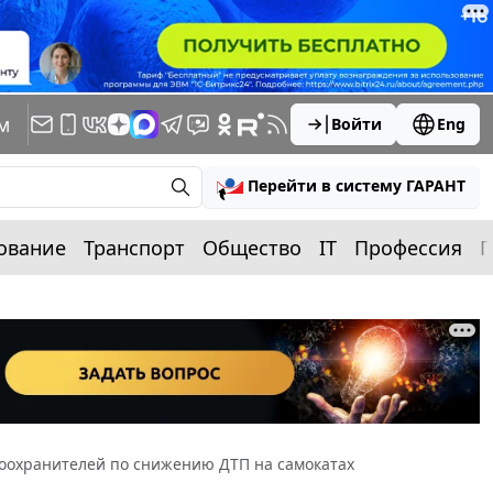
м
Войти
Eng
Перейти в систему ГАРАНТ
ование
Транспорт
Общество
IT
Профессия
П
оохранителей по снижению ДТП на самокатах