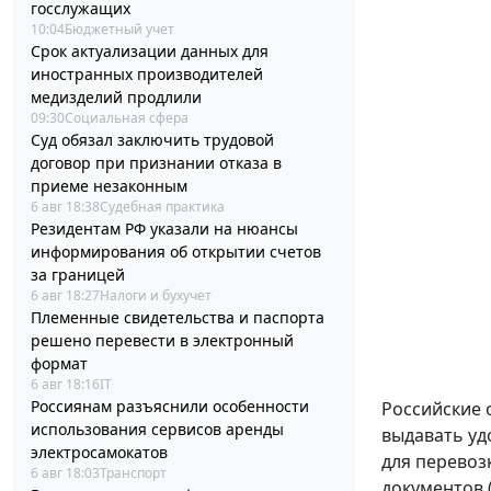
госслужащих
10:04
Бюджетный учет
Срок актуализации данных для
иностранных производителей
медизделий продлили
09:30
Социальная сфера
Суд обязал заключить трудовой
договор при признании отказа в
приеме незаконным
6 авг 18:38
Судебная практика
Резидентам РФ указали на нюансы
информирования об открытии счетов
за границей
6 авг 18:27
Налоги и бухучет
Племенные свидетельства и паспорта
решено перевести в электронный
формат
6 авг 18:16
IT
Россиянам разъяснили особенности
Российские 
использования сервисов аренды
выдавать уд
электросамокатов
для перевоз
6 авг 18:03
Транспорт
документов 