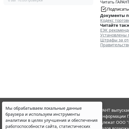
6 авг 16:00
Проверки
Читать ГАРАНТ
Подписать
Документы п
Кодекс торго
Читайте такж
ЕЭК рекоменд
Установлены 
Штрафы за отс
Правительств
Мы обрабатываем локальные данные
© ООО "НПП "ГАРАНТ-СЕРВИС", 2026. Система ГАРАНТ выпускае
браузера и используем инструменты
участниками Российской ассоциации правовой информации Г
аналитики в целях улучшения и обеспечения
Все права на материалы сайта ГАРАНТ.РУ принадлежат ООО "
работоспособности сайта, статистических
Полное или частичное воспроизведение материалов возможн