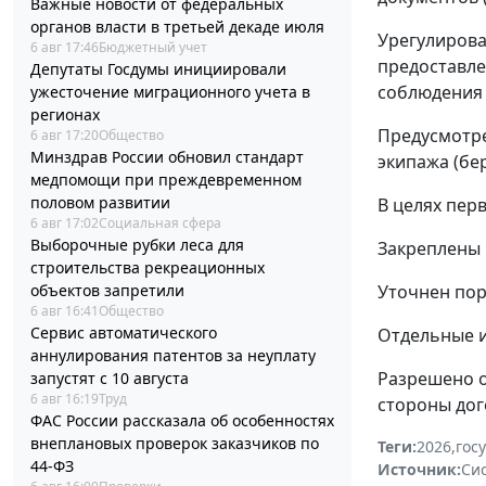
Важные новости от федеральных
органов власти в третьей декаде июля
Урегулирова
6 авг 17:46
Бюджетный учет
предоставле
Депутаты Госдумы инициировали
соблюдения 
ужесточение миграционного учета в
регионах
Предусмотре
6 авг 17:20
Общество
Минздрав России обновил стандарт
экипажа (бе
медпомощи при преждевременном
половом развитии
В целях пер
6 авг 17:02
Социальная сфера
Выборочные рубки леса для
Закреплены 
строительства рекреационных
Уточнен пор
объектов запретили
6 авг 16:41
Общество
Сервис автоматического
Отдельные и
аннулирования патентов за неуплату
Разрешено о
запустят с 10 августа
6 авг 16:19
Труд
стороны дог
ФАС России рассказала об особенностях
внеплановых проверок заказчиков по
Теги:
2026
,
гос
44-ФЗ
Источник:
Си