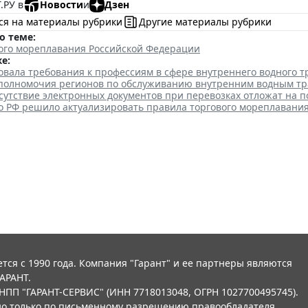
.РУ в
Новости
и
Дзен
ся на материалы рубрики
Другие материалы рубрики
о теме:
вого мореплавания Российской Федерации
е:
овала требования к профессиям в сфере внутреннего водного т
полномочия регионов по обслуживанию внутренним водным т
утствие электронных документов при перевозках отложат на п
о РФ решило актуализировать правила торгового мореплавани
тся с 1990 года. Компания "Гарант" и ее партнеры являются
АРАНТ.
НПП "ГАРАНТ-СЕРВИС" (ИНН 7718013048, ОГРН 1027700495745).
о только по письменному разрешению правообладателя.