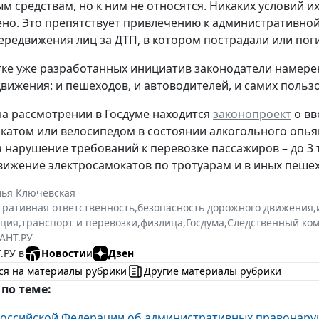
м средствам, но к ним не относятся. Никаких условий и
но. Это препятствует привлечению к административной
ередвижения лиц за ДТП, в котором пострадали или поги
ке уже разработанных инициатив законодатели намере
вижения: и пешеходов, и автоводителей, и самих польз
а рассмотрении в Госдуме находится
законопроект
о вв
катом или велосипедом в состоянии алкогольного опьяне
за нарушение требований к перевозке пассажиров – до 3 т
вижение электросамокатов по тротуарам и в иных пешех
лья Ключевская
ративная ответственность
,
безопасность дорожного движения
,
ация
,
транспорт и перевозки
,
физлица
,
Госдума
,
Следственный ком
АНТ.РУ
.РУ в
Новости
и
Дзен
ся на материалы рубрики
Другие материалы рубрики
по теме:
Российской Федерации об административных правонар