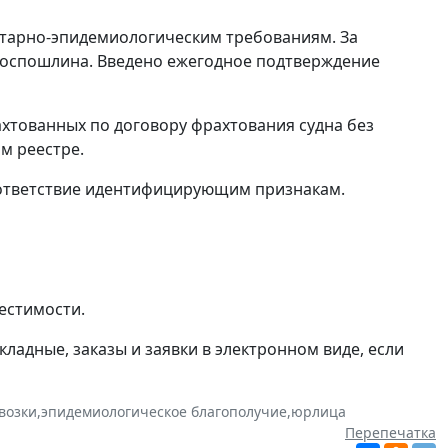
итарно-эпидемиологическим требованиям. За
 госпошлина. Введено ежегодное подтверждение
хтованных по договору фрахтования судна без
м реестре.
соответствие идентифицирующим признакам.
естимости.
адные, заказы и заявки в электронном виде, если
возки
,
эпидемиологическое благополучие
,
юрлица
Перепечатка