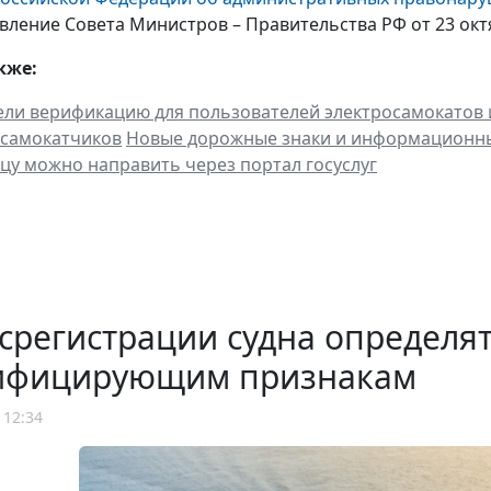
ление Совета Министров – Правительства РФ от 23 октяб
кже:
ели верификацию для пользователей электросамокатов 
 самокатчиков
Новые дорожные знаки и информационные
цу можно направить через портал госуслуг
срегистрации судна определят
ифицирующим признакам
 12:34