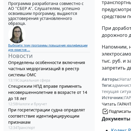
транспортны
Программа разработана совместно с
АО ''СБЕР А". Слушателям, успешно
предусмотре
освоившим программу, выдаются
средством п
удостоверения установленного
образца.
При доработ
дорожного д
Выберите тему программы повышения квалификации
Напомним, н
для юристов ...
электросамо
Новости
тыс. руб. и 
Определены особенности включения
запретить д
частных медорганизаций в реестр
системы ОМС
Авторы:
Ната
13:19
Социальная сфера
Теги:
админист
Спецрежим НПД вправе применять
текущая ситу
несовершеннолетние в возрасте от 14
Источник:
ГАР
до 18 лет
Читать ГАРАНТ
12:58
Налоги и бухучет
При госрегистрации судна определят
Подписать
соответствие идентифицирующим
Документы 
признакам
12:34
Транспорт
Кодекс 