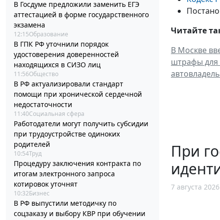
В Госдуме предложили заменить ЕГЭ
Постанов
аттестацией в форме государственного
экзамена
Читайте та
12:15
Образование
В ГПК РФ уточнили порядок
В Москве вв
удостоверения доверенностей
штрафы для
находящихся в СИЗО лиц
автовладель
11:56
Общество
В РФ актуализировали стандарт
помощи при хронической сердечной
недостаточности
11:40
Социальная сфера
Работодатели могут получить субсидии
при трудоустройстве одиноких
родителей
При го
10:54
Труд
идент
Процедуру заключения контракта по
итогам электронного запроса
котировок уточнят
7 августа 2026
10:32
Бизнес
В РФ выпустили методичку по
соцзаказу и выбору КВР при обучении