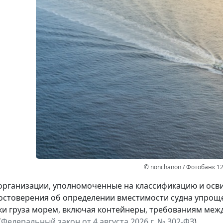
© nonchanon / Фотобанк 1
организации, уполномоченные на классификацию и освид
остоверения об определении вместимости судна упрощ
ки груза морем, включая контейнеры, требованиям меж
(
Федеральный закон от 4 августа 2026 г. № 302-ФЗ
).