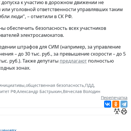
х допуска к участию в дорожном движении не
 или уголовной ответственности управлявших таким
бли люди", – отметили в СК РФ.
ны обеспечить безопасность всех участников
ователей электросамокатов.
едении штрафов для СИМ (например, за управление
ния – до 30 тыс. руб., за превышение скорости – до 5
ыс. руб.). Также депутаты
предлагают
полностью
одных зонах.
инициативы
,
общественная безопасность
,
ПДД
,
итет РФ
,
Александр Бастрыкин
,
Вячеслав Володин
Перепечатка
ушениях