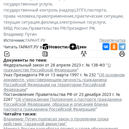
государственные услуги
,
государственный контроль (надзор)
,
ЕПГУ
,
паспорта
,
права человека
,
правоприменение
,
практические ситуации
,
текущая ситуация
,
физлица
,
электронные госуслуги
,
МВД России
,
Правительство РФ
,
Президент РФ
,
Владимир Путин
Источник:
ГАРАНТ.РУ
Перепечатка
Читать ГАРАНТ.РУ в
Новости
и
Дзен
Документы по теме:
Федеральный закон от 28 апреля 2023 г. № 138-ФЗ "
О
гражданстве Российской Федерации
"
Указ Президента РФ от 13 марта 1997 г. № 232 "
Об основном
документе, удостоверяющем личность гражданина
Российской Федерации на территории Российской
Федерации
"
Постановление Правительства РФ от 23 декабря 2023 г. №
2267 "
Об утверждении Положения о паспорте гражданина
Российской Федерации, образца и описания бланка
паспорта гражданина Российской Федерации
"
Читайте также:
Владимир Путин подписал закон о продлении срока
действия "гаражной амнистии"
Минюст России разработал проект о сроке обнаружения