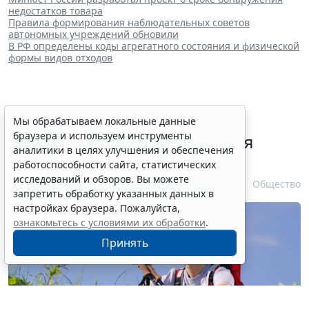
недостатков товара
Правила формирования наблюдательных советов
автономных учреждений обновили
В РФ определены коды агрегатного состояния и физической
формы видов отходов
В РФ урегулировали вопросы
Мы обрабатываем локальные данные
браузера и используем инструменты
использования с/х земель для
аналитики в целях улучшения и обеспечения
сельского туризма
работоспособности сайта, статистических
исследований и обзоров. Вы можете
7 августа 2026 16:18
Общество
запретить обработку указанных данных в
настройках браузера. Пожалуйста,
ознакомьтесь с условиями их обработки
.
Принять