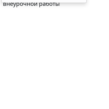
внеурочной работы
3 августа 2026 15:36
Образование
© alexxndr / Фотобанк 123RF.com
Документ содержит перечень курсов и направлений,
которые школы могут использовать для построения
внеурочной работы в 2026/27 учебном году. Об этом
рассказали в Минпросвещения России.