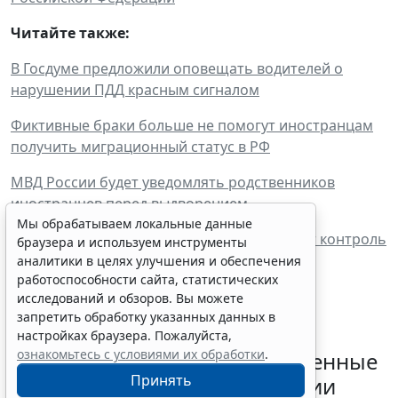
Читайте также:
В Госдуме предложили оповещать водителей о
нарушении ПДД красным сигналом
Фиктивные браки больше не помогут иностранцам
получить миграционный статус в РФ
МВД России будет уведомлять родственников
иностранцев перед выдворением
Мы обрабатываем локальные данные
Мигрантов поставят на учет: как ужесточат контроль
браузера и используем инструменты
за приезжими в России
аналитики в целях улучшения и обеспечения
работоспособности сайта, статистических
исследований и обзоров. Вы можете
запретить обработку указанных данных в
настройках браузера. Пожалуйста,
ознакомьтесь с условиями их обработки
.
Регионам направили обновленные
Принять
рекомендации по организации