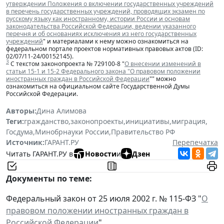
утверждении Положения о включении государственных учреждений
в перечень государственных учреждений, проводящих экзамен по
русскому языку как иностранному, истории России и основам
законодательства Российской Федерации, ведении указанного
перечня и об основаниях исключения из него государственных
учреждений
" и материалами к нему можно ознакомиться на
федеральном портале проектов нормативных правовых актов (ID:
02/07/11-24/00152145).
3
С текстом законопроекта № 729100-8 "
О внесении изменений в
статьи 15-1 и 15-2 Федерального закона "О правовом положении
иностранных граждан в Российской Федерации
"" можно
ознакомиться на официальном сайте Государственной Думы
Российской Федерации.
Авторы:
Дина Алимова
Теги:
гражданство
,
законопроекты
,
инициативы
,
миграция
,
Госдума
,
Минобрнауки России
,
Правительство РФ
Источник:
ГАРАНТ.РУ
Перепечатка
Читать ГАРАНТ.РУ в
Новости
и
Дзен
Документы по теме:
Федеральный закон от 25 июля 2002 г. № 115-ФЗ "
О
правовом положении иностранных граждан в
Российской Федерации
"